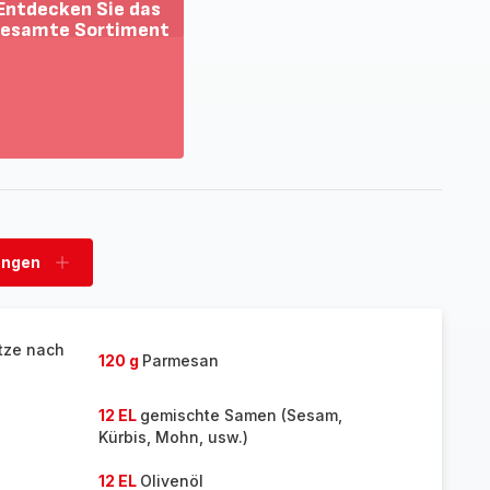
Entdecken Sie das
esamte Sortiment
ehr
zeigen
tdecken
e
as
esamte
rtiment
ungen
n
Ladungen
hinzufügen
itze nach
120 g
Parmesan
12 EL
gemischte Samen (Sesam,
Kürbis, Mohn, usw.)
12 EL
Olivenöl