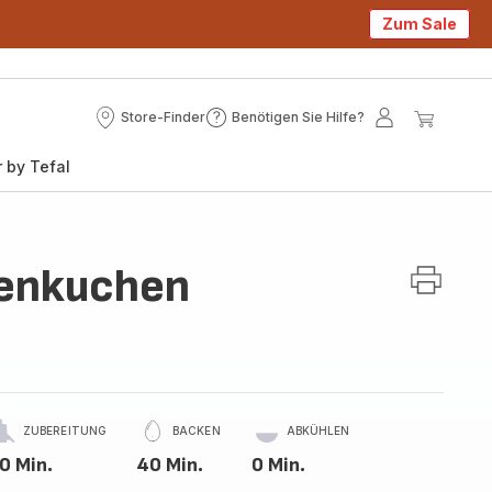
Zum Sale
Store-Finder
Benötigen Sie Hilfe?
Store-
Benötigen
Mein
Mein
Finder
Sie
Konto
Waren
 by Tefal
Hilfe?
tenkuchen
ZUBEREITUNG
BACKEN
ABKÜHLEN
0 Min.
40 Min.
0 Min.