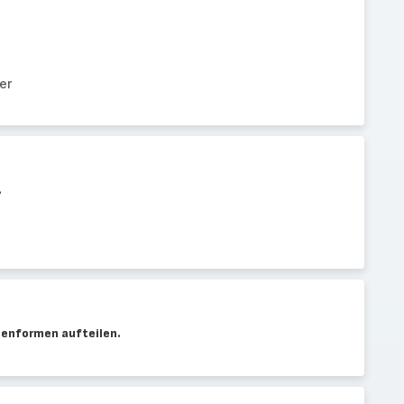
er
.
henformen aufteilen.