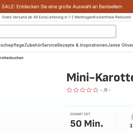
m SALE: Entdecken Sie eine große Auswahl an Bestsellern
Gratis Versand ab 49 Euro
Lieferung in 1-2 Werktagen
Kostenfreie Retouren
schepflege
Zubehör
Service
Rezepte & Inspirationen
Jamie Oliver
arottenkuchen
Mini-Karot
-
/5
-
ratings.0
GESAMTZEIT
50 Min.
1