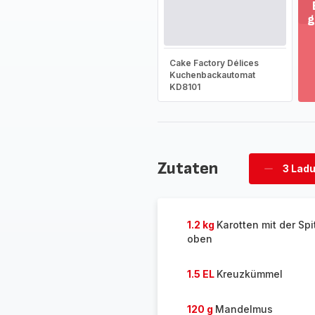
g
M
an
-
Cake Factory Délices
En
Kuchenbackautomat
KD8101
Si
d
g
So
-
Zutaten
3 Lad
Ladunge
löschen
1.2 kg
Karotten mit der Sp
oben
1.5 EL
Kreuzkümmel
120 g
Mandelmus