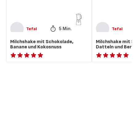
5 Min.
Tefal
Tefal
Milchshake mit Schokolade,
Milchshake mit Sc
Banane und Kokosnuss
Datteln und Berg
ratings.NaN
ratings.NaN