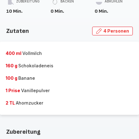
ZUBEREITUNG
BACKEN
ABKÜHLEN
10 Min.
0 Min.
0 Min.
Zutaten
4 Personen
400 ml
Vollmilch
160 g
Schokoladeneis
100 g
Banane
1 Prise
Vanillepulver
2 TL
Ahornzucker
Zubereitung