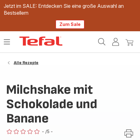
Jetzt im SALE: Entdecken Sie eine große Auswahl an
Bestsellern
Zum Sale
Tefal
Das
Mein
Mein
Homepage
Menü
Konto
Waren
öffnen
Alle Rezepte
Milchshake mit
Schokolade und
Banane
-
/5
-
ratings.0