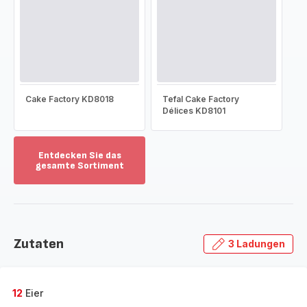
Cake Factory KD8018
Tefal Cake Factory
Délices KD8101
Entdecken Sie das
gesamte Sortiment
Mehr
anzeigen
-
Entdecken
Sie
Zutaten
3 Ladungen
das
gesamte
Sortiment
-
12
Eier