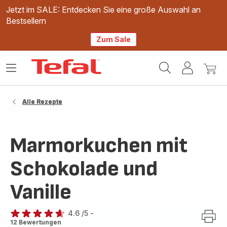
Jetzt im SALE: Entdecken Sie eine große Auswahl an
Bestsellern
Zum Sale
Tefal
Das
Mein
Mein
Homepage
Menü
Konto
Waren
öffnen
Alle Rezepte
Marmorkuchen mit
Schokolade und
Vanille
4.6
/5
-
ratings.4.6
12 Bewertungen