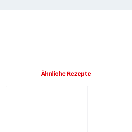
Ähnliche Rezepte
Vanille-
Marmorkuchen
Schokoladen
mit
Marmorkuchen
Schokoladenkaramel