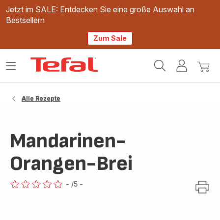
Jetzt im SALE: Entdecken Sie eine große Auswahl an
Bestsellern
Zum Sale
Tefal
Das
Mein
Mein
Homepage
Menü
Konto
Waren
öffnen
Alle Rezepte
Mandarinen-
Orangen-Brei
-
/5
-
ratings.0