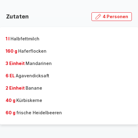
Zutaten
4 Personen
1 l
Halbfettmilch
160 g
Haferflocken
3 Einheit
Mandarinen
6 EL
Agavendicksaft
2 Einheit
Banane
40 g
Kürbiskerne
60 g
frische Heidelbeeren