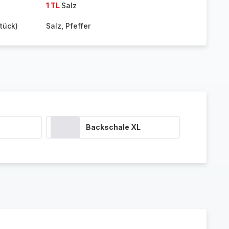
1 TL
Salz
tück)
Salz, Pfeffer
Backschale XL