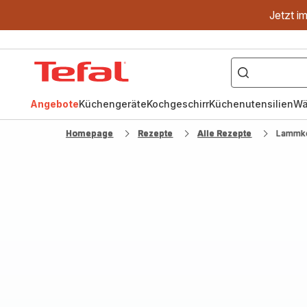
Jetzt i
["OptiGrill","Easy
Fry","Pfanne"]
Tefal
Homepage
Angebote
Küchengeräte
Kochgeschirr
Küchenutensilien
Wä
Homepage
Rezepte
Alle Rezepte
Lammko