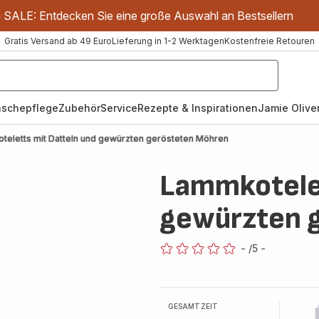
m SALE: Entdecken Sie eine große Auswahl an Bestsellern
Gratis Versand ab 49 Euro
Lieferung in 1-2 Werktagen
Kostenfreie Retouren
schepflege
Zubehör
Service
Rezepte & Inspirationen
Jamie Oliver
teletts mit Datteln und gewürzten gerösteten Möhren
Lammkotelet
gewürzten 
-
/5
-
ratings.0
GESAMTZEIT