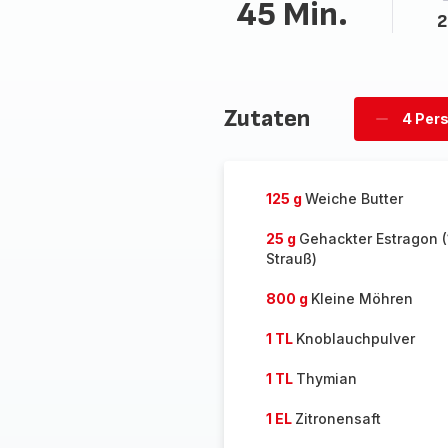
45 Min.
2
Zutaten
4 Per
Personen
löschen
125 g
Weiche Butter
25 g
Gehackter Estragon (
Strauß)
800 g
Kleine Möhren
1 TL
Knoblauchpulver
1 TL
Thymian
1 EL
Zitronensaft