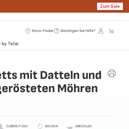
Zum Sale
Store-Finder
Benötigen Sie Hilfe?
Store-
Benötigen
Mein
Mein
Finder
Sie
Konto
Waren
 by Tefal
Hilfe?
ts mit Datteln und
gerösteten Möhren
ZUBEREITUNG
BACKEN
ABKÜHLEN