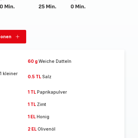
0 Min.
25 Min.
0 Min.
sonen
Personen
hinzufügen
60 g
Weiche Datteln
1 kleiner
0.5 TL
Salz
1 TL
Paprikapulver
1 TL
Zimt
1 EL
Honig
2 EL
Olivenöl