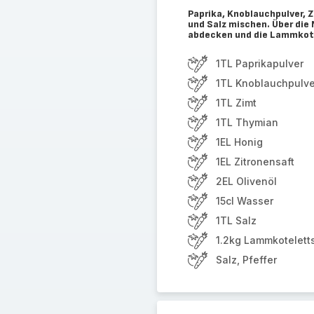
Paprika, Knoblauchpulver, Z
und Salz mischen. Über die
abdecken und die Lammkote
1TL Paprikapulver
1TL Knoblauchpulve
1TL Zimt
1TL Thymian
1EL Honig
1EL Zitronensaft
2EL Olivenöl
15cl Wasser
1TL Salz
1.2kg Lammkoteletts
Salz, Pfeffer