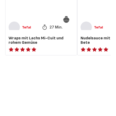
rohem
Gemüse
27 Min.
Tefal
Tefal
Wraps mit Lachs Mi-Cuit und
Nudelsauce mit Fe
rohem Gemüse
Bete
ratings.NaN
ratings.NaN