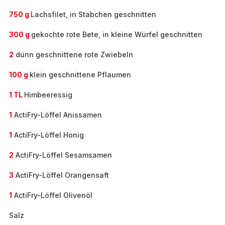
750 g
Lachsfilet, in Stäbchen geschnitten
300 g
gekochte rote Bete, in kleine Würfel geschnitten
2
dünn geschnittene rote Zwiebeln
100 g
klein geschnittene Pflaumen
1 TL
Himbeeressig
1
ActiFry-Löffel Anissamen
1
ActiFry-Löffel Honig
2
ActiFry-Löffel Sesamsamen
3
ActiFry-Löffel Orangensaft
1
ActiFry-Löffel Olivenöl
Salz