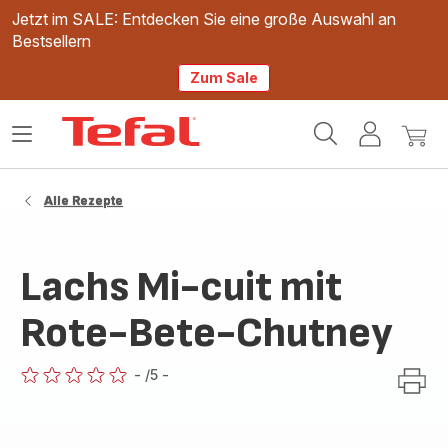
Jetzt im SALE: Entdecken Sie eine große Auswahl an
Bestsellern
Zum Sale
Tefal
Das
Mein
Mein
Homepage
Menü
Konto
Waren
öffnen
Alle Rezepte
Lachs Mi-cuit mit
Rote-Bete-Chutney
-
/5
-
ratings.0