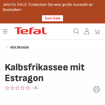
Jetzt im SALE: Entdecken Sie eine große Auswahl an
Bestsellern
Zum Sale
Tefal
Das
Mein
Mein
Homepage
Menü
Konto
Waren
öffnen
Alle Rezepte
Kalbsfrikassee mit
Estragon
-
/5
-
ratings.0