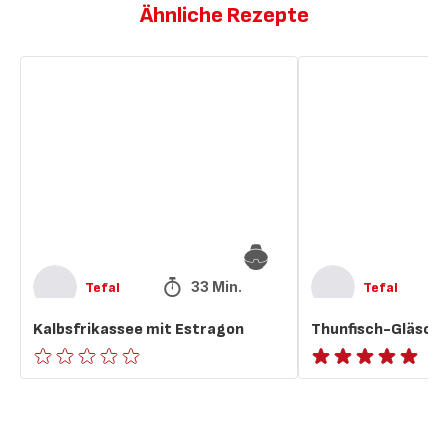
Ähnliche Rezepte
Kalbsfrikassee
Thunfisch-
mit
Gläschen
Estragon
mit
Estragon
33 Min.
Tefal
Tefal
Kalbsfrikassee mit Estragon
Thunfisch-Gläsche
ratings.0
ratings.NaN