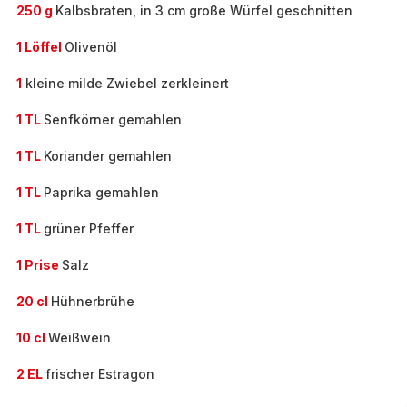
250 g
Kalbsbraten, in 3 cm große Würfel geschnitten
1 Löffel
Olivenöl
1
kleine milde Zwiebel zerkleinert
1 TL
Senfkörner gemahlen
1 TL
Koriander gemahlen
1 TL
Paprika gemahlen
1 TL
grüner Pfeffer
1 Prise
Salz
20 cl
Hühnerbrühe
10 cl
Weißwein
2 EL
frischer Estragon