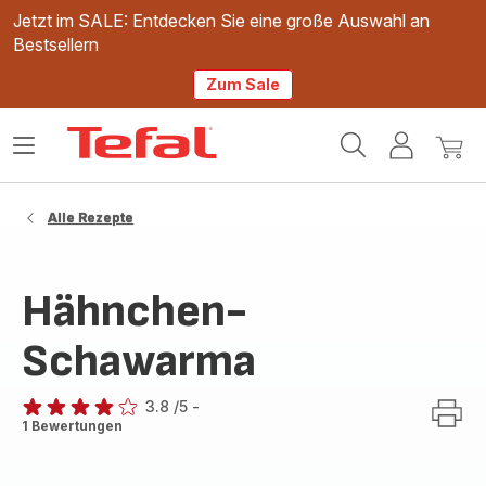
Jetzt im SALE: Entdecken Sie eine große Auswahl an
Bestsellern
Zum Sale
Tefal
Das
Mein
Mein
Homepage
Menü
Konto
Waren
öffnen
Alle Rezepte
Hähnchen-
Schawarma
3.8
/5
-
ratings.3.8
1 Bewertungen