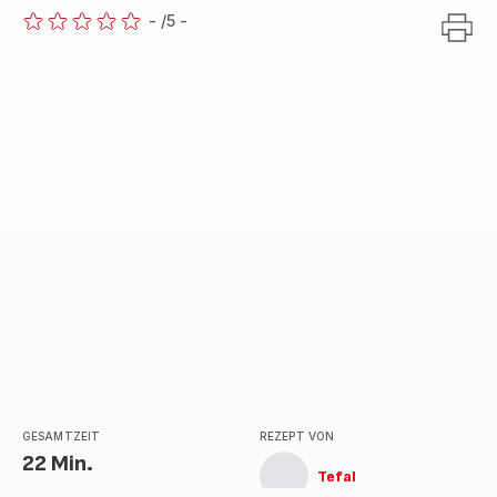
-
/5
-
ratings.0
GESAMTZEIT
REZEPT VON
22 Min.
Tefal