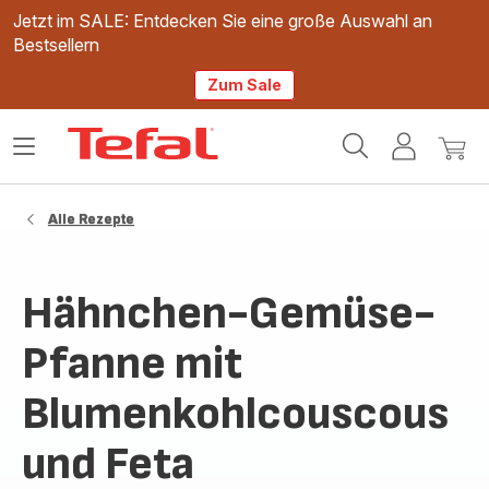
Jetzt im SALE: Entdecken Sie eine große Auswahl an
Bestsellern
Zum Sale
Tefal
Das
Mein
Mein
Homepage
Menü
Konto
Waren
öffnen
Alle Rezepte
Hähnchen-Gemüse-
Pfanne mit
Blumenkohlcouscous
und Feta