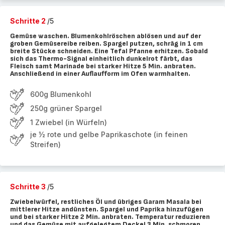
Schritte 2
/5
Gemüse waschen. Blumenkohlröschen ablösen und auf der
groben Gemüsereibe reiben. Spargel putzen, schräg in 1 cm
breite Stücke schneiden. Eine Tefal Pfanne erhitzen. Sobald
sich das Thermo-Signal einheitlich dunkelrot färbt, das
Fleisch samt Marinade bei starker Hitze 5 Min. anbraten.
Anschließend in einer Auflaufform im Ofen warmhalten.
600g Blumenkohl
250g grüner Spargel
1 Zwiebel (in Würfeln)
je ½ rote und gelbe Paprikaschote (in feinen
Streifen)
Schritte 3
/5
Zwiebelwürfel, restliches Öl und übriges Garam Masala bei
mittlerer Hitze andünsten. Spargel und Paprika hinzufügen
und bei starker Hitze 2 Min. anbraten. Temperatur reduzieren
und das Gemüse mit aufgelegtem Deckel 3 Min. schmoren.