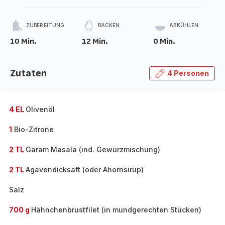
ZUBEREITUNG
BACKEN
ABKÜHLEN
10 Min.
12 Min.
0 Min.
Zutaten
4 Personen
4 EL
Olivenöl
1
Bio-Zitrone
2 TL
Garam Masala (ind. Gewürzmischung)
2 TL
Agavendicksaft (oder Ahornsirup)
Salz
700 g
Hähnchenbrustfilet (in mundgerechten Stücken)