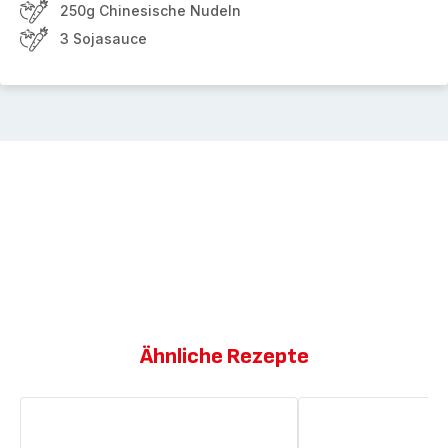
250g Chinesische Nudeln
3 Sojasauce
Ähnliche Rezepte
Gerührtes
Fischpakete
Rindfleisch
mit
mit
Gemüse