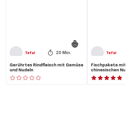
Gemüse
und
und
chinesischen
Nudeln
Nudeln
20 Min.
Tefal
Tefal
Gerührtes Rindfleisch mit Gemüse
Fischpakete mit 
und Nudeln
chinesischen Nude
ratings.0
ratings.NaN