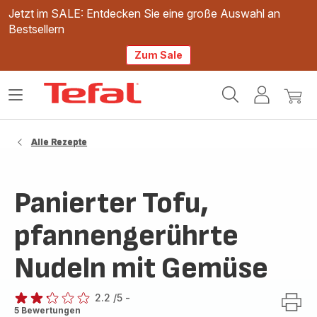
Jetzt im SALE: Entdecken Sie eine große Auswahl an
Bestsellern
Zum Sale
Tefal
Das
Mein
Mein
Homepage
Menü
Konto
Waren
öffnen
Alle Rezepte
Panierter Tofu,
pfannengerührte
Nudeln mit Gemüse
2.2
/5
-
ratings.2.2
5 Bewertungen