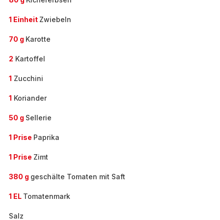
1 Einheit
Zwiebeln
70 g
Karotte
2
Kartoffel
1
Zucchini
1
Koriander
50 g
Sellerie
1 Prise
Paprika
1 Prise
Zimt
380 g
geschälte Tomaten mit Saft
1 EL
Tomatenmark
Salz