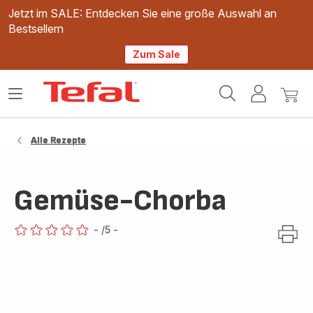
Jetzt im SALE: Entdecken Sie eine große Auswahl an
Bestsellern
Zum Sale
Tefal
Das
Mein
Mein
Homepage
Menü
Konto
Waren
öffnen
Alle Rezepte
Gemüse-Chorba
-
/5
-
ratings.0