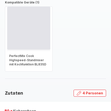
Kompatible Geräte (1)
PerfectMix Cook
Highspeed-Standmixer
mit Kochfunktion BL83SD
Zutaten
4 Personen
80 g
Kichererbsen