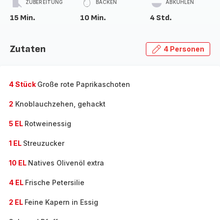
ZUBEREITUNG
BACKEN
ABKÜHLEN
15 Min.
10 Min.
4 Std.
Zutaten
4 Personen
4 Stück
Große rote Paprikaschoten
2
Knoblauchzehen, gehackt
5 EL
Rotweinessig
1 EL
Streuzucker
10 EL
Natives Olivenöl extra
4 EL
Frische Petersilie
2 EL
Feine Kapern in Essig