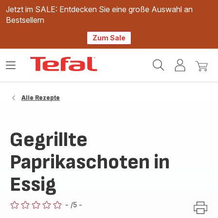
Jetzt im SALE: Entdecken Sie eine große Auswahl an
Bestsellern
Zum Sale
Tefal
Das
Mein
Mein
Homepage
Menü
Konto
Waren
öffnen
Alle Rezepte
Gegrillte
Paprikaschoten in
Essig
-
/5
-
ratings.0