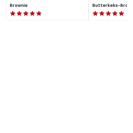
Brownie
Butterkeks-Brown
ratings.NaN
Bewertung
mit
5
Sternen
(Durchschnitt)