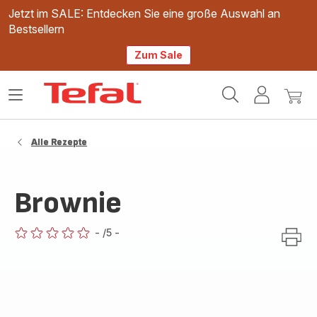
Jetzt im SALE: Entdecken Sie eine große Auswahl an
Bestsellern
Zum Sale
Tefal
Das
Mein
Mein
Homepage
Menü
Konto
Waren
öffnen
Alle Rezepte
Brownie
-
/5
-
ratings.0