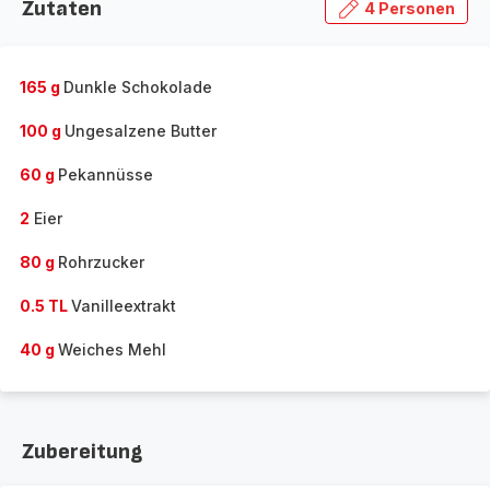
Zutaten
4 Personen
165 g
Dunkle Schokolade
100 g
Ungesalzene Butter
60 g
Pekannüsse
2
Eier
80 g
Rohrzucker
0.5 TL
Vanilleextrakt
40 g
Weiches Mehl
Zubereitung