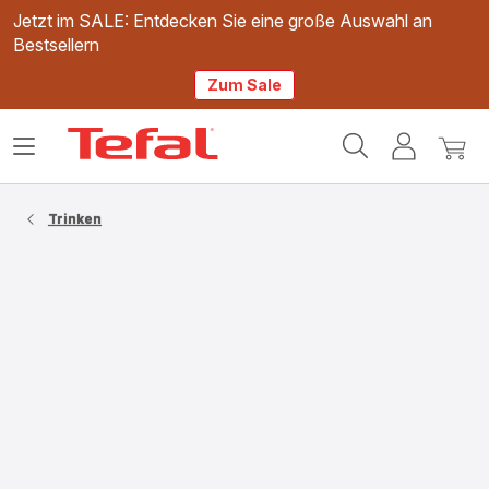
Jetzt im SALE: Entdecken Sie eine große Auswahl an
Bestsellern
Zum Sale
Tefal
Das
Mein
Mein
Homepage
Menü
Konto
Waren
öffnen
Trinken