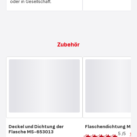
oder in Gesellschaft.
Zubehör
Deckel und Dichtung der
Flaschendichtung MS
Bewertung
Flasche MS-653013
Bewertung
5
/5
1