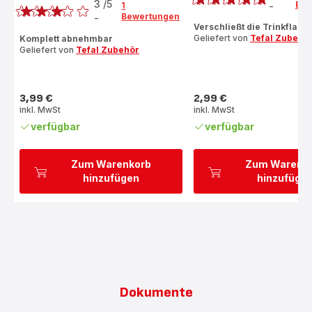
3
/5
Bew
1
-
Bewertung
Bewertungen
-
Bewertung
mit
Verschließt die Trinkflasc
mit
Geliefert von
Tefal Zubehö
Komplett abnehmbar
5
Geliefert von
Tefal Zubehör
3
Sternen
Sternen
(Durchschnitt)
(Durchschnitt)
3,99 €
2,99 €
Preis
Preis
inkl. MwSt
inkl. MwSt
verfügbar
verfügbar
Zum Warenkorb
Zum Warenk
hinzufügen
hinzufüge
Dokumente