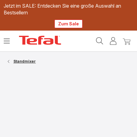
Jetzt im SALE: Entdecken Sie eine große Auswahl an
Bestsellern
Zum Sale
Tefal
Das
Mein
Mein
Homepage
Menü
Konto
Waren
öffnen
Standmixer