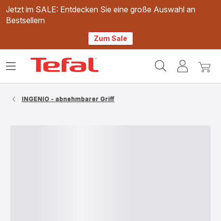
Jetzt im SALE: Entdecken Sie eine große Auswahl an
Bestsellern
Zum Sale
Tefal
Das
Mein
Mein
Homepage
Menü
Konto
Waren
öffnen
INGENIO - abnehmbarer Griff