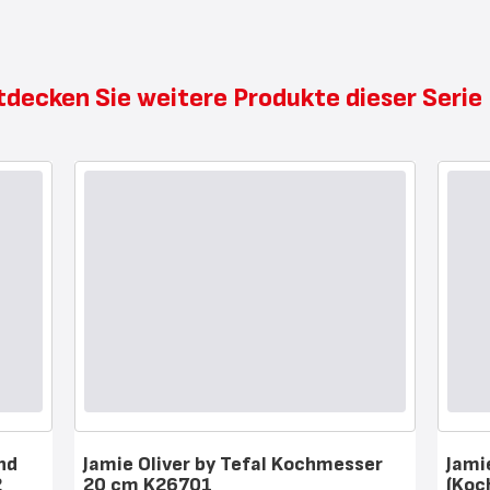
tdecken Sie weitere Produkte dieser Seri
und
Jamie Oliver by Tefal Kochmesser
Jami
2
20 cm K26701
(Koc
Bewertung