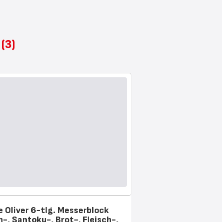
e
(3)
e Oliver 6-tlg. Messerblock
h-, Santoku-, Brot-, Fleisch-,