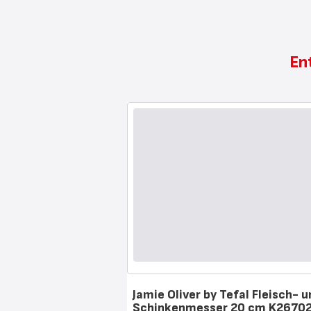
En
Jamie Oliver by Tefal Fleisch- 
Schinkenmesser 20 cm K2670
Bewertung