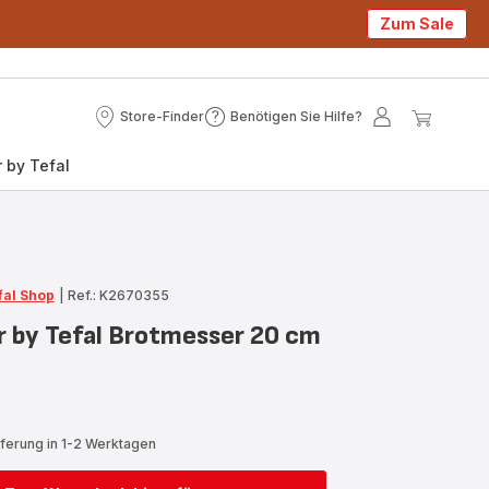
Zum Sale
Store-Finder
Benötigen Sie Hilfe?
Store-
Benötigen
Mein
Mein
Finder
Sie
Konto
Waren
 by Tefal
Hilfe?
fal Shop
|
Ref.: K2670355
er by Tefal Brotmesser 20 cm
eferung in 1-2 Werktagen