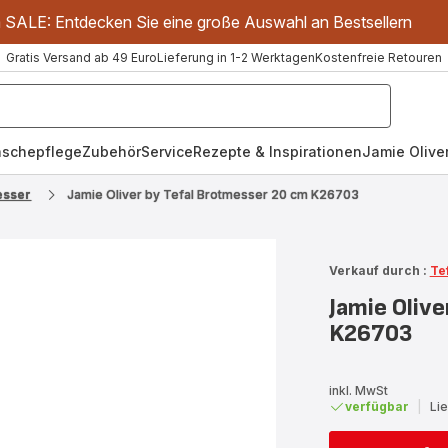
m SALE: Entdecken Sie eine große Auswahl an Bestsellern
Gratis Versand ab 49 Euro
Lieferung in 1-2 Werktagen
Kostenfreie Retouren
schepflege
Zubehör
Service
Rezepte & Inspirationen
Jamie Oliver
sser
Jamie Oliver by Tefal Brotmesser 20 cm K26703
Verkauf durch :
Te
Jamie Oliv
K26703
inkl. MwSt
verfügbar
|
Li