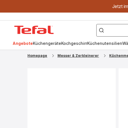
Jetzt i
["OptiGrill","Easy
Fry","Pfanne"]
Tefal
Homepage
Angebote
Küchengeräte
Kochgeschirr
Küchenutensilien
Wä
Homepage
Messer & Zerkleinerer
Küchenme