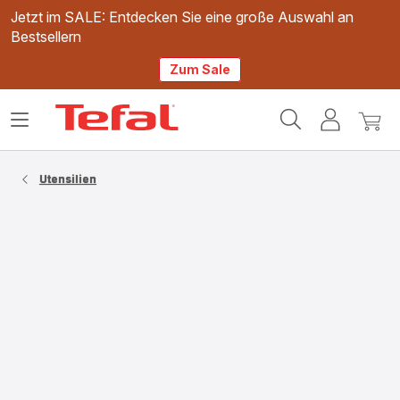
Jetzt im SALE: Entdecken Sie eine große Auswahl an
Bestsellern
Zum Sale
Tefal
Das
Mein
Mein
Homepage
Menü
Konto
Waren
öffnen
Utensilien