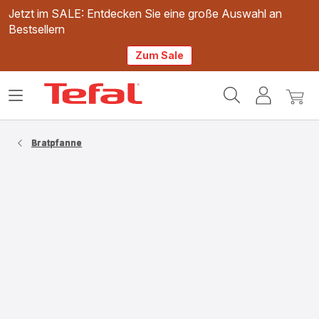
Jetzt im SALE: Entdecken Sie eine große Auswahl an
Bestsellern
Zum Sale
Tefal
Das
Mein
Mein
Homepage
Menü
Konto
Waren
öffnen
Bratpfanne