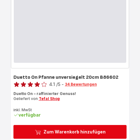
24/28cm
B866S2
Duetto On Pfanne unversiegelt 20cm B86602
Bewertung
4.1
/5
-
34 Bewertungen
ratings.4.1
Duetto On – raffinierter Genuss!
Geliefert von
Tefal Shop
inkl. MwSt
verfügbar
Zum Warenkorb hinzufügen