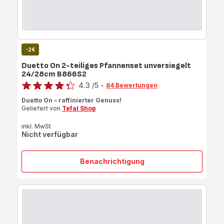
-2€
Duetto On 2-teiliges Pfannenset unversiegelt
24/28cm B866S2
Bewertung
4.3
/5
-
84 Bewertungen
ratings.4.3
Duetto On – raffinierter Genuss!
Geliefert von
Tefal Shop
inkl. MwSt
Nicht verfügbar
Benachrichtigung
Duetto
On
2-
teiliges
Pfannenset
unversiegelt