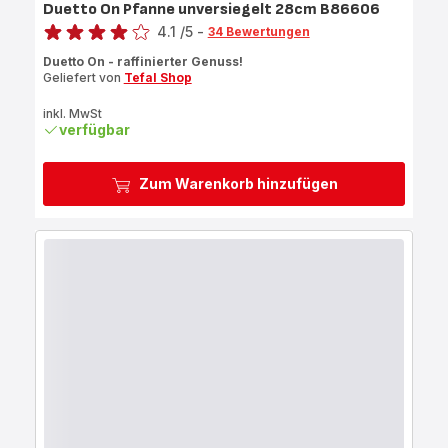
Duetto On Pfanne unversiegelt 28cm B86606
Bewertung
4.1
/5
-
34 Bewertungen
ratings.4.1
Duetto On - raffinierter Genuss!
Geliefert von
Tefal Shop
inkl. MwSt
verfügbar
Zum Warenkorb hinzufügen