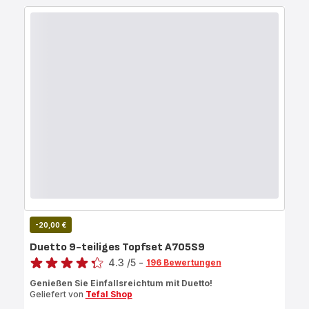
-20,00 €
Duetto 9-teiliges Topfset A705S9
Bewertung
4.3
/5
-
196 Bewertungen
ratings.4.3
Genießen Sie Einfallsreichtum mit Duetto!
Geliefert von
Tefal Shop