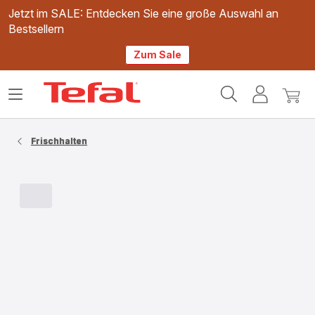
Jetzt im SALE: Entdecken Sie eine große Auswahl an
Bestsellern
Zum Sale
Tefal
Das
Mein
Mein
Homepage
Menü
Konto
Waren
öffnen
Frischhalten