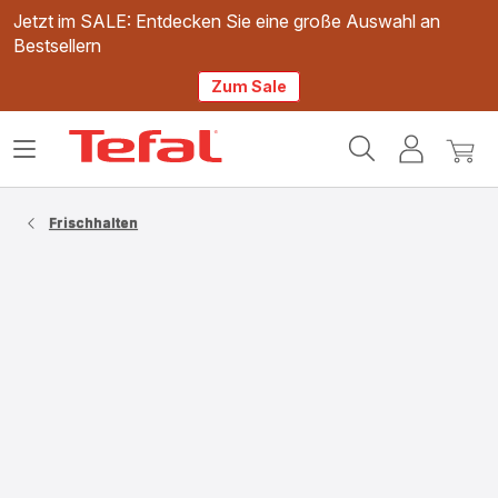
Jetzt im SALE: Entdecken Sie eine große Auswahl an
Bestsellern
Zum Sale
Tefal
Das
Mein
Mein
Homepage
Menü
Konto
Waren
öffnen
Frischhalten