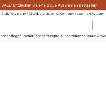
m SALE: Entdecken Sie eine große Auswahl an Bestsellern
Gratis Versand ab 49 Euro
Lieferung in 1-2 Werktagen
Kostenfreie Retouren
schepflege
Zubehör
Service
Rezepte & Inspirationen
Jamie Oliver