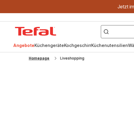
Jetzt i
["OptiGrill","Easy
Fry","Pfanne"]
Tefal
Homepage
Angebote
Küchengeräte
Kochgeschirr
Küchenutensilien
Wä
Homepage
Liveshopping