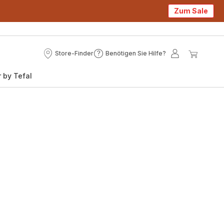
Zum Sale
Store-Finder
Benötigen Sie Hilfe?
Store-
Benötigen
Mein
Mein
Finder
Sie
Konto
Waren
 by Tefal
Hilfe?