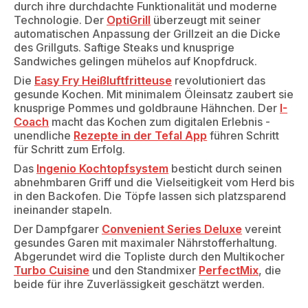
durch ihre durchdachte Funktionalität und moderne
Technologie. Der
OptiGrill
überzeugt mit seiner
automatischen Anpassung der Grillzeit an die Dicke
des Grillguts. Saftige Steaks und knusprige
Sandwiches gelingen mühelos auf Knopfdruck.
Die
Easy Fry Heißluftfritteuse
revolutioniert das
gesunde Kochen. Mit minimalem Öleinsatz zaubert sie
knusprige Pommes und goldbraune Hähnchen. Der
I-
Coach
macht das Kochen zum digitalen Erlebnis -
unendliche
Rezepte in der Tefal App
führen Schritt
für Schritt zum Erfolg.
Das
Ingenio Kochtopfsystem
besticht durch seinen
abnehmbaren Griff und die Vielseitigkeit vom Herd bis
in den Backofen. Die Töpfe lassen sich platzsparend
ineinander stapeln.
Der Dampfgarer
Convenient Series Deluxe
vereint
gesundes Garen mit maximaler Nährstofferhaltung.
Abgerundet wird die Topliste durch den Multikocher
Turbo Cuisine
und den Standmixer
PerfectMix
, die
beide für ihre Zuverlässigkeit geschätzt werden.