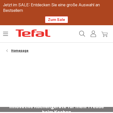
Jetzt im SALE: Entdecken Sie eine große Auswahl an
Bestsellern
Zum Sale
Tefal
Das
Mein
Mein
Homepage
Menü
Konto
Waren
öffnen
Homepage
Innovative Küchengeräte für mehr Freude
beim Kochen