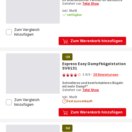
Geliefert von
Tefal Shop
inkl. MwSt
verfügbar
Zum Vergleich
Prep'Mix+
hinzufügen
Handmixer
Zum Warenkorb hinzufügen
HT4621
-2€
Express Easy Dampfbügelstation
SV6131
Bewertung
3.9
/5
-
38 Bewertungen
ratings.3.9
Schnelleres und komfortableres Bügeln
mit mehr Dampf*
Geliefert von
Tefal Shop
inkl. MwSt
Zum Vergleich
Fast ausverkauft
Express
hinzufügen
Easy
Zum Warenkorb hinzufügen
Dampfbügelstation
SV6131
-5€