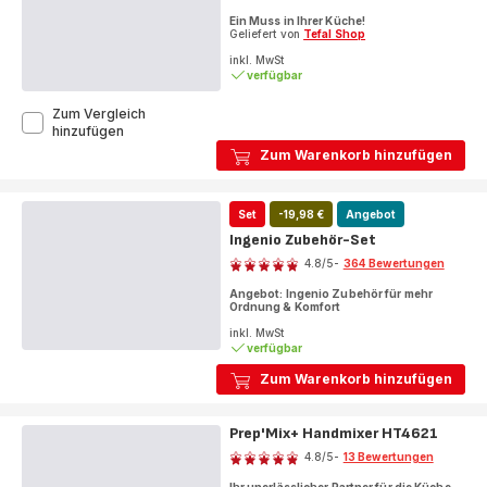
ratings.4.8
Ein Muss in Ihrer Küche!
Geliefert von
Tefal Shop
inkl. MwSt
verfügbar
Zum Vergleich
Ingenio
hinzufügen
Filzschoner
Zum Warenkorb hinzufügen
4er
Set
Ø
Set
-19,98 €
Angebot
38cm,
K22030
Ingenio Zubehör-Set
Bewertung
4.8
/5
-
364 Bewertungen
ratings.4.8
Angebot: Ingenio Zubehör für mehr
Ordnung & Komfort
inkl. MwSt
verfügbar
Zum Warenkorb hinzufügen
Prep'Mix+ Handmixer HT4621
Bewertung
4.8
/5
-
13 Bewertungen
ratings.4.8
Ihr unerlässlicher Partner für die Küche