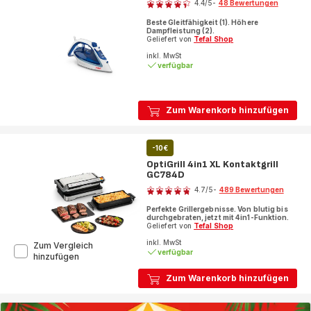
4.4
/5
-
48 Bewertungen
ratings.4.4
Beste Gleitfähigkeit (1). Höhere
Dampfleistung (2).
Geliefert von
Tefal Shop
inkl. MwSt
verfügbar
Zum Warenkorb hinzufügen
-10€
OptiGrill 4in1 XL Kontaktgrill
GC784D
Bewertung
4.7
/5
-
489 Bewertungen
ratings.4.7
Perfekte Grillergebnisse. Von blutig bis
durchgebraten, jetzt mit 4in1-Funktion.
Geliefert von
Tefal Shop
inkl. MwSt
Zum Vergleich
verfügbar
OptiGrill
hinzufügen
4in1
Zum Warenkorb hinzufügen
XL
Kontaktgrill
GC784D