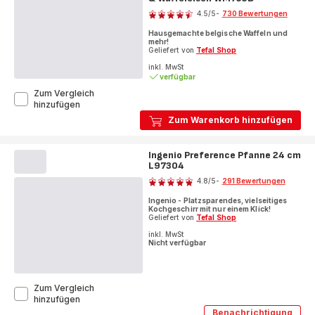
4.5
/5
-
730 Bewertungen
ratings.4.5
Hausgemachte belgische Waffeln und
mehr!
Geliefert von
Tefal Shop
inkl. MwSt
verfügbar
Zum Vergleich
King
hinzufügen
Size
Zum Warenkorb hinzufügen
2-
in-
1
Ingenio Preference Pfanne 24 cm
Sandwichmaker
L97304
Bewertung
&
4.8
/5
-
291 Bewertungen
Waffeleisen
ratings.4.8
WM755D
Ingenio - Platzsparendes, vielseitiges
Kochgeschirr mit nur einem Klick!
Geliefert von
Tefal Shop
inkl. MwSt
Nicht verfügbar
Zum Vergleich
Ingenio
hinzufügen
Preference
Benachrichtigung