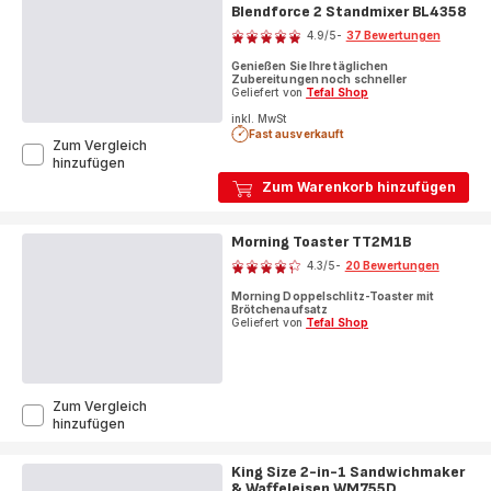
Blendforce 2 Standmixer BL4358
Bewertung
4.9
/5
-
37 Bewertungen
ratings.4.9
Genießen Sie Ihre täglichen
Zubereitungen noch schneller
Geliefert von
Tefal Shop
inkl. MwSt
Fast ausverkauft
Zum Vergleich
Blendforce
hinzufügen
2
Zum Warenkorb hinzufügen
Standmixer
BL4358
Morning Toaster TT2M1B
Bewertung
4.3
/5
-
20 Bewertungen
ratings.4.3
Morning Doppelschlitz-Toaster mit
Brötchenaufsatz
Geliefert von
Tefal Shop
Zum Vergleich
Morning
hinzufügen
Toaster
TT2M1B
King Size 2-in-1 Sandwichmaker
& Waffeleisen WM755D
Bewertung