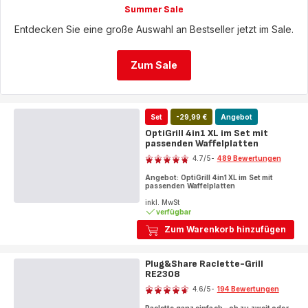
Summer Sale
Entdecken Sie eine große Auswahl an Bestseller jetzt im Sale.
Zum Sale
Set
-29,99 €
Angebot
OptiGrill 4in1 XL im Set mit
passenden Waffelplatten
Bewertung
4.7
/5
-
489 Bewertungen
ratings.4.7
Angebot: OptiGrill 4in1 XL im Set mit
passenden Waffelplatten
inkl. MwSt
verfügbar
Zum Warenkorb hinzufügen
Plug&Share Raclette-Grill
RE2308
Bewertung
4.6
/5
-
194 Bewertungen
ratings.4.6
Raclette ganz einfach – ob zu zweit oder