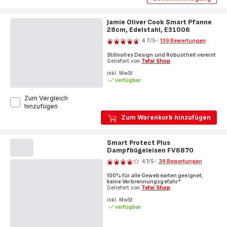
Ingenio
Pfanne
Preference
24
Pfanne
cm
Jamie Oliver Cook Smart Pfanne
24
L97304
28cm, Edelstahl, E31006
cm
Bewertung
L97304
4.7
/5
-
139 Bewertungen
ratings.4.7
Stillvolles Design und Robustheit vereint
Geliefert von
Tefal Shop
inkl. MwSt
verfügbar
Zum Vergleich
Jamie
hinzufügen
Oliver
Zum Warenkorb hinzufügen
Cook
Smart
Pfanne
Smart Protect Plus
28cm,
Dampfbügeleisen FV6870
Bewertung
Edelstahl,
4.1
/5
-
34 Bewertungen
E31006
ratings.4.1
100% für alle Gewebearten geeignet,
keine Verbrennungsgefahr*
Geliefert von
Tefal Shop
inkl. MwSt
verfügbar