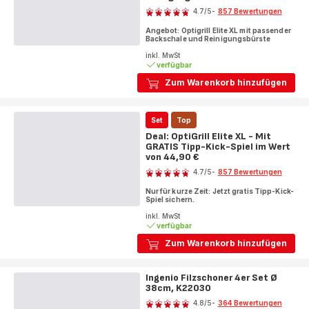
4.7
/5
-
857 Bewertungen
ratings.4.7
Angebot: Optigrill Elite XL mit passender
Backschale und Reinigungsbürste
inkl. MwSt
verfügbar
Zum Warenkorb hinzufügen
Set
Top
Deal: OptiGrill Elite XL - Mit
GRATIS Tipp-Kick-Spiel im Wert
von 44,90 €
Bewertung
4.7
/5
-
857 Bewertungen
ratings.4.7
Nur für kurze Zeit: Jetzt gratis Tipp-Kick-
Spiel sichern.
inkl. MwSt
verfügbar
Zum Warenkorb hinzufügen
Ingenio Filzschoner 4er Set Ø
38cm, K22030
Bewertung
4.8
/5
-
364 Bewertungen