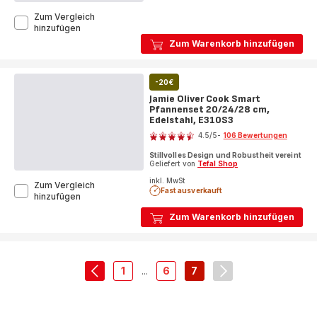
Zum Vergleich
Smart
hinzufügen
Protect
Zum Warenkorb hinzufügen
Plus
Dampfbügeleisen
FV6870
-20€
Jamie Oliver Cook Smart
Pfannenset 20/24/28 cm,
Edelstahl, E310S3
Bewertung
4.5
/5
-
106 Bewertungen
ratings.4.5
Stillvolles Design und Robustheit vereint
Geliefert von
Tefal Shop
inkl. MwSt
Zum Vergleich
Fast ausverkauft
Jamie
hinzufügen
Oliver
Zum Warenkorb hinzufügen
Cook
Smart
Pfannenset
20/24/28
cm,
1
...
6
7
Edelstahl,
navigation.pagination.actions.prev
-
-
-
navigation.paginat
E310S3
navigation.pagination.a11y.page
navigation.pagination.a11y.pa
navigation.pagination.a