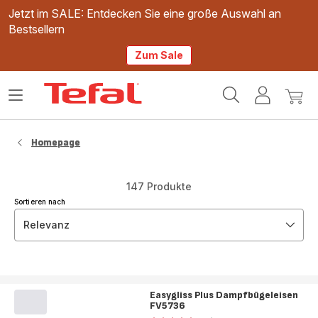
Jetzt im SALE: Entdecken Sie eine große Auswahl an
Bestsellern
Zum Sale
Tefal
Das
Mein
Mein
Homepage
Menü
Konto
Waren
öffnen
Homepage
147 Produkte
Sortieren nach
Relevanz
Easygliss Plus Dampfbügeleisen
FV5736
Bewertung