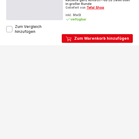
in großer Runde
Geliefert von
Tefal Shop
inkl. MwSt
verfügbar
Zum Vergleich
Plug&Share
hinzufügen
Raclette-
Zum Warenkorb hinzufügen
Grill
RE2308