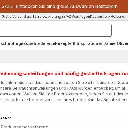
m SALE: Entdecken Sie eine große Auswahl an Bestsellern
Gratis Versand ab 49 Euro
Lieferung in 1-2 Werktagen
Kostenfreie Retouren
schepflege
Zubehör
Service
Rezepte & Inspirationen
Jamie Oliver
Bedienungsanleitungen und häufig gestellte Fragen zu
rleichtern Sie sich das Leben und sparen Sie Zeit mit unseren Geb
nsere Gebrauchsanweisungen und FAQs wurden entwickelt, um all I
eantworten. Wählen Sie Ihre Produktkategorie, indem Sie auf das
amen oder die Referenznummer Ihres Produkts in das Suchfeld ein
ch suche