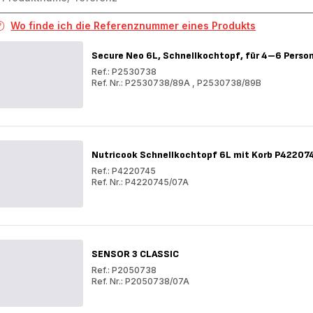
Wo finde ich die Referenznummer eines Produkts
Secure Neo 6L, Schnellkochtopf, für 4–6 Perso
Ref.: P2530738
Ref. Nr.: P2530738/89A
,
P2530738/89B
Secure
Neo
Secure
6L,
Neo
Schnellkochtopf,
6L,
für
Schnellkochtopf,
4–
für
Nutricook Schnellkochtopf 6L mit Korb P42207
6
4–
Personen,
6
Ref.: P4220745
schnelle
Personen,
Ref. Nr.: P4220745/07A
Ergebnisse,
schnelle
Nutricook
2
Ergebnisse,
Schnellkochtopf
Nutricook
Kochprogramme,
2
6L
Schnellkochtopf
P25307
Kochprogramme,
mit
6L
P25307
Korb
mit
P4220745
Korb
SENSOR 3 CLASSIC
P4220745
Ref.: P2050738
Ref. Nr.: P2050738/07A
SENSOR
3
SENSOR
CLASSIC
3