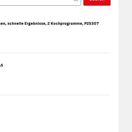
nen, schnelle Ergebnisse, 2 Kochprogramme, P25307
Secure
Neo
6L,
Schnellkocht
für
4–
6
45
Personen,
schnelle
Ergebnisse,
Nutricook
2
Schnellkocht
Kochprogra
6L
P25307
mit
Korb
P4220745
SENSOR
3
CLASSIC