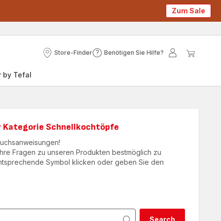
Zum Sale
Store-Finder
Benötigen Sie Hilfe?
Store-
Benötigen
Mein
Mein
Finder
Sie
Konto
Waren
 by Tefal
Hilfe?
r Kategorie Schnellkochtöpfe
rauchsanweisungen!
hre Fragen zu unseren Produkten bestmöglich zu
 entsprechende Symbol klicken oder geben Sie den
.
Search