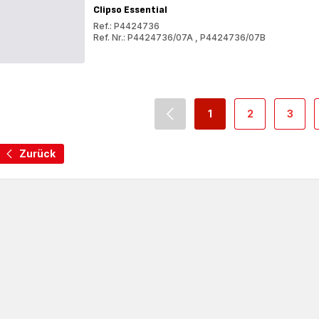
Clipso Essential
Ref.: P4424736
Ref. Nr.: P4424736/07A
,
P4424736/07B
Clipso
Essential
Clipso
Essential
1
2
3
navigation.pagination.action
-
-
-
navigation.paginatio
navigation.pa
navig
Zurück