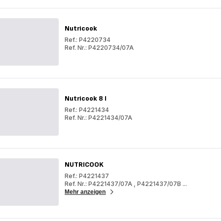
CLASSIC
Nutricook
Ref.: P4220734
Ref. Nr.: P4220734/07A
Nutricook
Nutricook
Nutricook 8 l
Ref.: P4221434
Ref. Nr.: P4221434/07A
Nutricook
8
Nutricook
l
8
l
NUTRICOOK
Ref.: P4221437
Ref. Nr.: P4221437/07A
,
P4221437/07B
...
Mehr anzeigen
NUTRICOOK