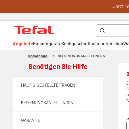
Jetzt i
["OptiGrill","Easy
Fry","Pfanne"]
Tefal
Homepage
Angebote
Küchengeräte
Kochgeschirr
Küchenutensilien
Wä
Homepage
BEDIENUNGSANLEITUNGEN
Benötigen Sie Hilfe
E
HÄUFIG GESTELLTE FRAGEN
U
b
N
BEDIENUNGSANLEITUNGEN
I
GARANTIE