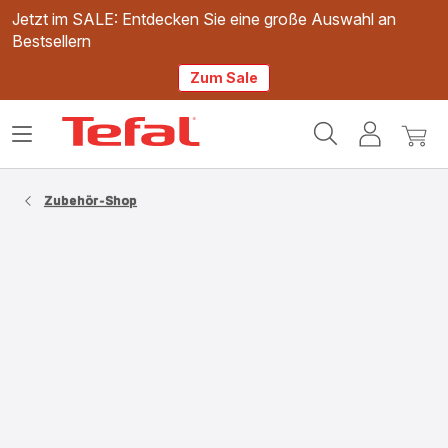
Jetzt im SALE: Entdecken Sie eine große Auswahl an
Bestsellern
Zum Sale
Tefal
Das
Mein
Mein
Homepage
Menü
Konto
Waren
öffnen
Zubehör-Shop