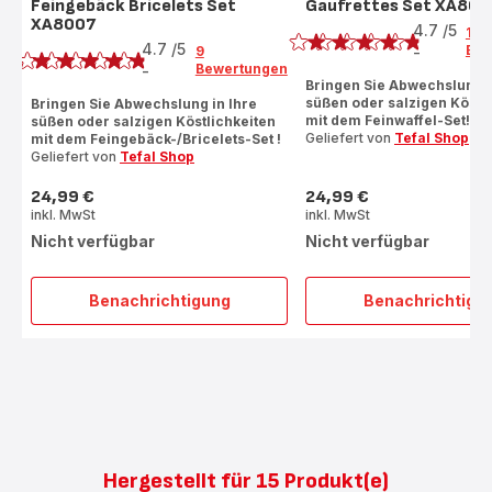
Feingebäck Bricelets Set
Gaufrettes Set XA800
Bewertung
XA8007
Bewertung
4.7
/5
10
4.7
/5
Bew
9
-
ratings.4.7
Bewertungen
-
ratings.4.7
Bringen Sie Abwechslung i
süßen oder salzigen Köstl
Bringen Sie Abwechslung in Ihre
mit dem Feinwaffel-Set!
süßen oder salzigen Köstlichkeiten
Geliefert von
Tefal Shop
mit dem Feingebäck-/Bricelets-Set !
Geliefert von
Tefal Shop
24,99 €
24,99 €
Preis
Preis
inkl. MwSt
inkl. MwSt
Nicht verfügbar
Nicht verfügbar
Benachrichtigung
Benachrichtigu
Feingebäck
Gaufr
Bricelets
Set
Set
XA80
XA8007
Hergestellt für 15 Produkt(e)