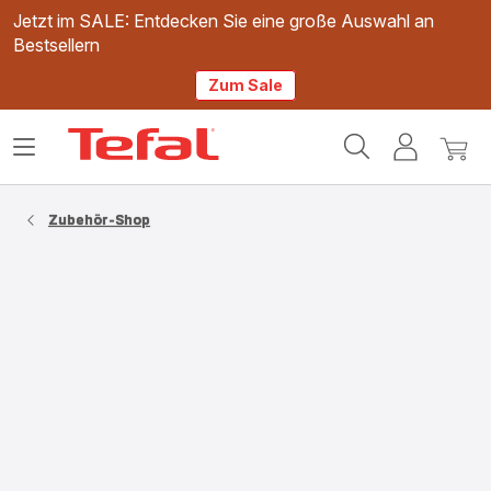
Jetzt im SALE: Entdecken Sie eine große Auswahl an
Bestsellern
Zum Sale
Tefal
Das
Mein
Mein
Homepage
Menü
Konto
Waren
öffnen
Zubehör-Shop