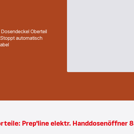
 Dosendeckel Oberteil
 Stoppt automatisch
abel
rteile: Prep'line elektr. Handdosenöffner