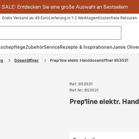
m SALE: Entdecken Sie eine große Auswahl an Bestsellern
Gratis Versand ab 49 Euro
Lieferung in 1-2 Werktagen
Kostenfreie Retouren
schepflege
Zubehör
Service
Rezepte & Inspirationen
Jamie Oliver
ng
Dosenöffner
Prep'line elektr. Handdosenöffner 853531
Ref.: 853531
Ref. Nr.: 853531
Prep'line elektr. Ha