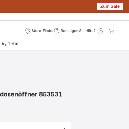
Zum Sale
Store-Finder
Benötigen Sie Hilfe?
Store-
Benötigen
Mein
Mein
Finder
Sie
Konto
Waren
 by Tefal
Hilfe?
nddosenöffner 853531