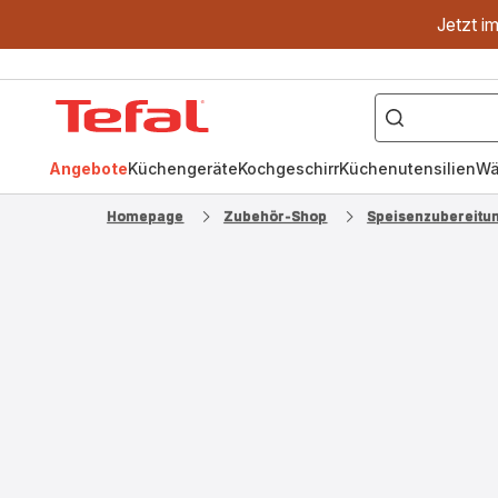
Jetzt i
["OptiGrill","Easy
Fry","Pfanne"]
Tefal
Homepage
Angebote
Küchengeräte
Kochgeschirr
Küchenutensilien
Wä
Homepage
Zubehör-Shop
Speisenzubereitu