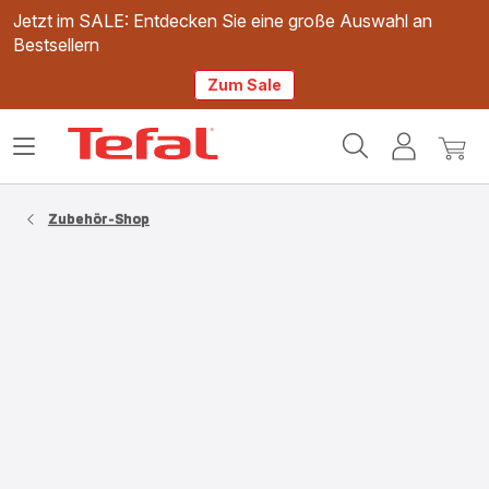
Jetzt im SALE: Entdecken Sie eine große Auswahl an
Bestsellern
Zum Sale
Tefal
Das
Mein
Mein
Homepage
Menü
Konto
Waren
öffnen
Zubehör-Shop