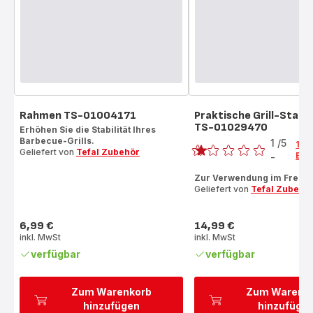
Rahmen TS-01004171
Praktische Grill-Stan
TS-01029470
Erhöhen Sie die Stabilität Ihres
Bewertung
Barbecue-Grills.
1
/5
1
Geliefert von
Tefal Zubehör
Bew
-
Bewertung
mit
Zur Verwendung im Freien
Geliefert von
Tefal Zubehö
1
Stern
(Durchschnitt)
6,99 €
14,99 €
Preis
Preis
inkl. MwSt
inkl. MwSt
verfügbar
verfügbar
Zum Warenkorb
Zum Warenk
hinzufügen
hinzufüge