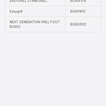
EASYGRILL STANDGRILL
BG90F514
Easygrill
BG901812
NEXT GENERATION GRILL FOOT
BG902812
BG902