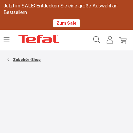
Jetzt im SALE: Entdecken Sie eine große Auswahl an
Bestsellern
Zum Sale
Tefal
Das
Mein
Mein
Homepage
Menü
Konto
Waren
öffnen
Zubehör-Shop