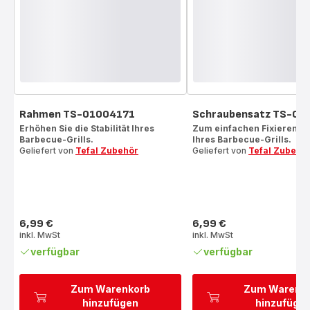
Rahmen TS-01004171
Schraubensatz TS-01
Erhöhen Sie die Stabilität Ihres
Zum einfachen Fixieren d
Barbecue-Grills.
Ihres Barbecue-Grills.
Geliefert von
Tefal Zubehör
Geliefert von
Tefal Zubehö
6,99 €
6,99 €
Preis
Preis
inkl. MwSt
inkl. MwSt
verfügbar
verfügbar
Zum Warenkorb
Zum Warenk
hinzufügen
hinzufüge