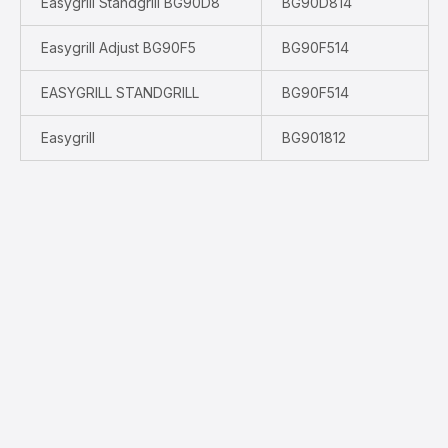
Easygrill Standgrill BG90D8
BG90D814
Easygrill Adjust BG90F5
BG90F514
EASYGRILL STANDGRILL
BG90F514
Easygrill
BG901812