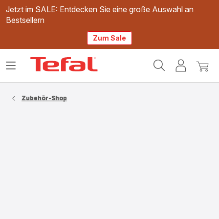
Jetzt im SALE: Entdecken Sie eine große Auswahl an
Bestsellern
Zum Sale
Tefal
Das
Mein
Mein
Homepage
Menü
Konto
Waren
öffnen
Zubehör-Shop