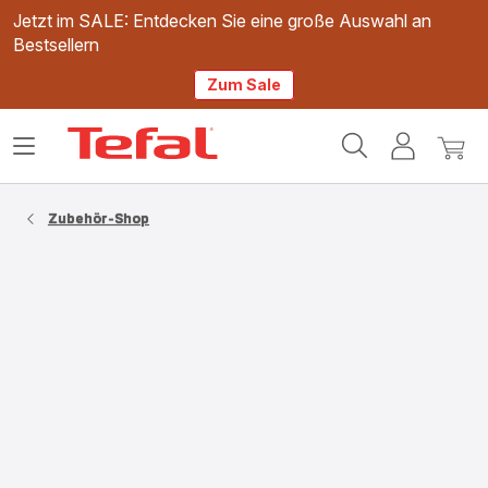
Jetzt im SALE: Entdecken Sie eine große Auswahl an
Bestsellern
Zum Sale
Tefal
Das
Mein
Mein
Homepage
Menü
Konto
Waren
öffnen
Zubehör-Shop