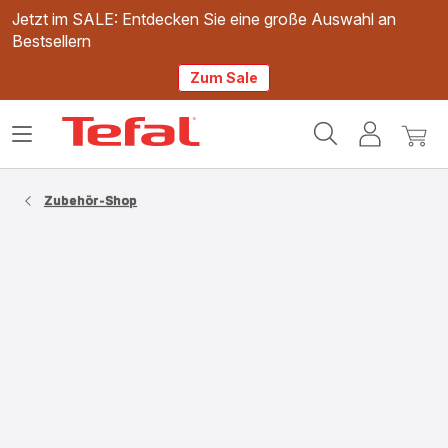
Jetzt im SALE: Entdecken Sie eine große Auswahl an
Bestsellern
Zum Sale
Tefal
Das
Mein
Mein
Homepage
Menü
Konto
Waren
öffnen
Zubehör-Shop