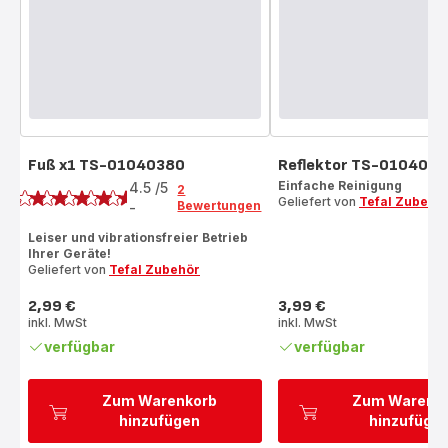
Fuß x1 TS-01040380
Reflektor TS-010407
Bewertung
Einfache Reinigung
4.5
/5
2
Geliefert von
Tefal Zubehö
Bewertungen
-
ratings.4.5
Leiser und vibrationsfreier Betrieb
Ihrer Geräte!
Geliefert von
Tefal Zubehör
2,99 €
3,99 €
Preis
Preis
inkl. MwSt
inkl. MwSt
verfügbar
verfügbar
Zum Warenkorb
Zum Warenk
hinzufügen
hinzufüge