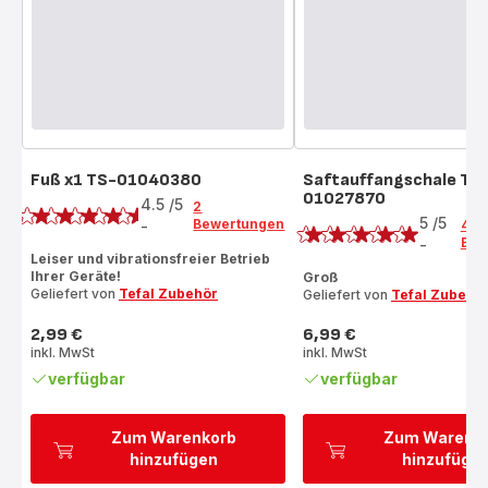
Fuß x1 TS-01040380
Saftauffangschale TS
Bewertung
01027870
Bewertung
4.5
/5
2
5
/5
Bewertungen
-
4
ratings.4.5
Bew
-
Bewertung
Leiser und vibrationsfreier Betrieb
mit
Ihrer Geräte!
Groß
Geliefert von
Tefal Zubehör
Geliefert von
Tefal Zubehö
5
Sternen
2,99 €
6,99 €
(Durchschnitt)
Preis
Preis
inkl. MwSt
inkl. MwSt
verfügbar
verfügbar
Zum Warenkorb
Zum Warenk
hinzufügen
hinzufüge