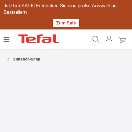
Jetzt im SALE: Entdecken Sie eine große Auswahl an
Bestsellern
Zum Sale
Tefal
Das
Mein
Mein
Homepage
Menü
Konto
Waren
öffnen
Zubehör-Shop