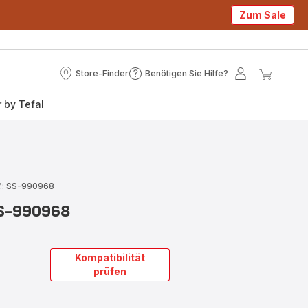
Zum Sale
Store-Finder
Benötigen Sie Hilfe?
Store-
Benötigen
Mein
Mein
Finder
Sie
Konto
Waren
 by Tefal
Hilfe?
.: SS-990968
SS-990968
Kompatibilität
prüfen