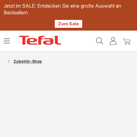
Jetzt im SALE: Entdecken Sie eine große Auswahl an
Bestsellern
Zum Sale
Tefal
Das
Mein
Mein
Homepage
Menü
Konto
Waren
öffnen
Zubehör-Shop