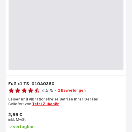
Fuß x1 TS-01040380
Bewertung
4.5
/5
-
2 Bewertungen
ratings.4.5
Leiser und vibrationsfreier Betrieb Ihrer Geräte!
Geliefert von
Tefal Zubehör
2,99 €
Preis
inkl. MwSt
verfügbar