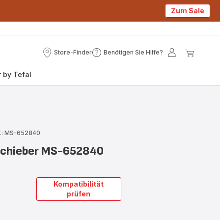
Zum Sale
Store-Finder
Benötigen Sie Hilfe?
Store-
Benötigen
Mein
Mein
Finder
Sie
Konto
Waren
 by Tefal
Hilfe?
f.: MS-652840
Schieber MS-652840
Kompatibilität
prüfen