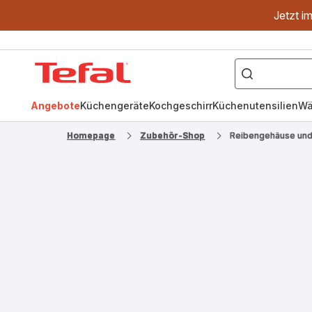
Jetzt i
["OptiGrill","Easy
Fry","Pfanne"]
Tefal
Homepage
Angebote
Küchengeräte
Kochgeschirr
Küchenutensilien
Wä
Homepage
Zubehör-Shop
Reibengehäuse un