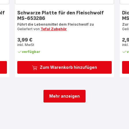
lf
Schwarze Platte für den Fleischwolf
Di
MS-653286
MS
Führt die Lebensmittel dem Fleischwolf zu
Zur
Geliefert von
Tefal Zubehör
Gel
3,99 €
2,
Preis
Prei
inkl. MwSt
inkl
verfügbar
v
Zum Warenkorb hinzufügen
Mehr anzeigen