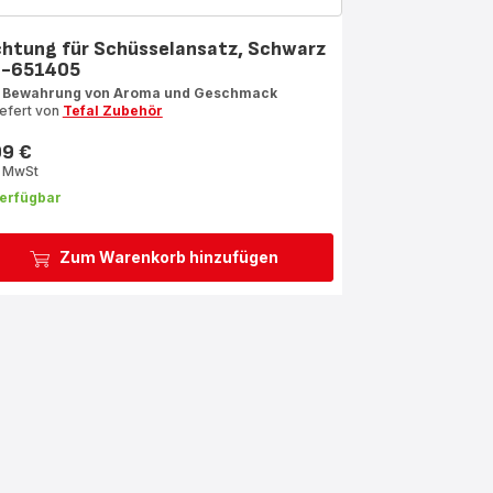
chtung für Schüsselansatz, Schwarz
-651405
 Bewahrung von Aroma und Geschmack
iefert von
Tefal Zubehör
99 €
s
. MwSt
erfügbar
Zum Warenkorb hinzufügen