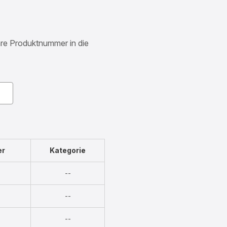
Ihre Produktnummer in die
er
Kategorie
Nicht
--
verfügbar
Nicht
--
verfügbar
Nicht
--