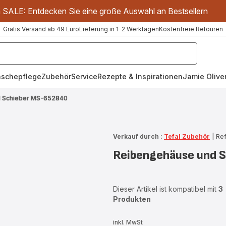
m SALE: Entdecken Sie eine große Auswahl an Bestsellern
Gratis Versand ab 49 Euro
Lieferung in 1-2 Werktagen
Kostenfreie Retouren
schepflege
Zubehör
Service
Rezepte & Inspirationen
Jamie Oliver
d Schieber MS-652840
Verkauf durch :
Tefal Zubehör
|
Re
Reibengehäuse und 
Dieser Artikel ist kompatibel mit
3
Produkten
inkl. MwSt