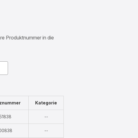
Ihre Produktnummer in die
nznummer
Kategorie
Nicht
51838
--
verfügbar
Nicht
00838
--
verfügbar