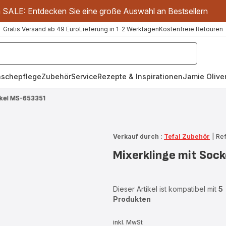
m SALE: Entdecken Sie eine große Auswahl an Bestsellern
Gratis Versand ab 49 Euro
Lieferung in 1-2 Werktagen
Kostenfreie Retouren
schepflege
Zubehör
Service
Rezepte & Inspirationen
Jamie Oliver
ckel MS-653351
Verkauf durch :
Tefal Zubehör
|
Ref
Mixerklinge mit Soc
Dieser Artikel ist kompatibel mit
5
Produkten
inkl. MwSt