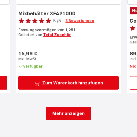
N
Mixbehälter XF421000
Bewertung
Co
5
/5
-
3 Bewertungen
Bewe
Bewertung
Fassungsvermögen von 1,25 l
mit
Bew
Geliefert von
Tefal Zubehör
Erw
5
mit
Gel
Sternen
4
(Durchschnitt)
Ste
15,99 €
89
Preis
Prei
(Du
inkl. MwSt
inkl
verfügbar
Nic
Zum Warenkorb hinzufügen
Mehr anzeigen