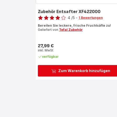
Zubehör Entsafter XF422000
Bewertung
4
/5
-
1 Bewertungen
Bewertung
Bereiten Sie leckere, frische Fruchtsäfte zu!
mit
Geliefert von
Tefal Zubehör
4
Sternen
(Durchschnitt)
27,99 €
Preis
inkl. MwSt
verfügbar
Zum Warenkorb hinzufügen