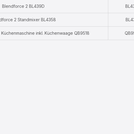
Blendforce 2 BL439D
BL4
dforce 2 Standmixer BL4358
BL4
 Küchenmaschine inkl. Küchenwaage QB9518
QB9