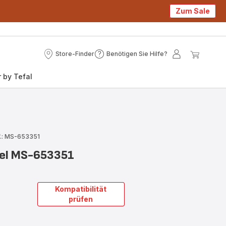
Zum Sale
Store-Finder
Benötigen Sie Hilfe?
Store-
Benötigen
Mein
Mein
Finder
Sie
Konto
Waren
 by Tefal
Hilfe?
.: MS-653351
kel MS-653351
Kompatibilität
prüfen