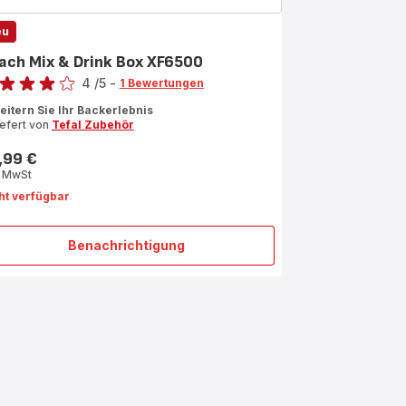
eu
ach Mix & Drink Box XF6500
rtung
4
/5
-
1 Bewertungen
ertung
eitern Sie Ihr Backerlebnis
iefert von
Tefal Zubehör
rnen
,99 €
s
rchschnitt)
. MwSt
ht verfügbar
Benachrichtigung
Coach
Mix
&
Drink
Box
XF6500