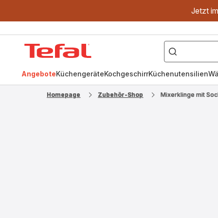
Jetzt i
["OptiGrill","Easy
Fry","Pfanne"]
Tefal
Homepage
Angebote
Küchengeräte
Kochgeschirr
Küchenutensilien
Wä
Homepage
Zubehör-Shop
Mixerklinge mit So