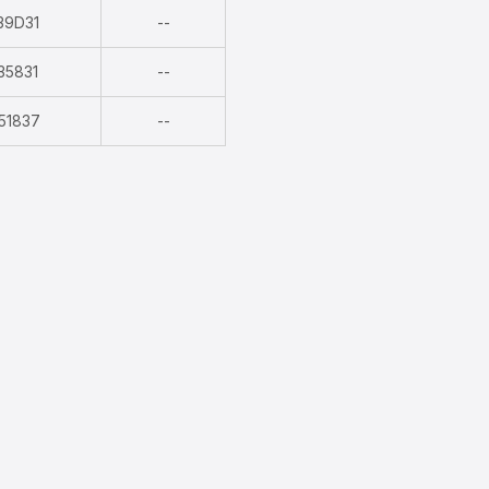
Nicht
39D31
--
verfügbar
Nicht
35831
--
verfügbar
Nicht
51837
--
verfügbar