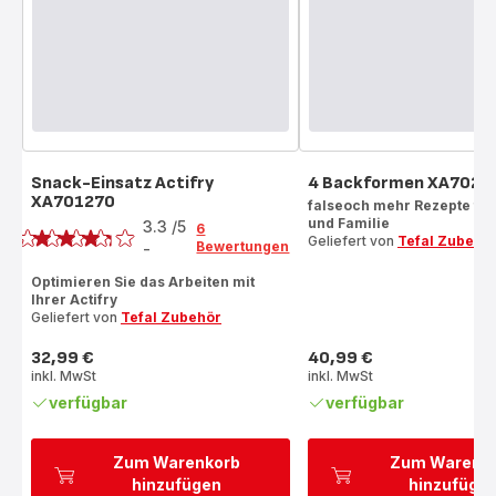
Snack-Einsatz Actifry
4 Backformen XA7020
XA701270
Bewertung
falseoch mehr Rezepte fü
und Familie
3.3
/5
6
Geliefert von
Tefal Zubehö
Bewertungen
-
ratings.3.3
Optimieren Sie das Arbeiten mit
Ihrer Actifry
Geliefert von
Tefal Zubehör
32,99 €
40,99 €
Preis
Preis
inkl. MwSt
inkl. MwSt
verfügbar
verfügbar
Zum Warenkorb
Zum Warenk
hinzufügen
hinzufüge