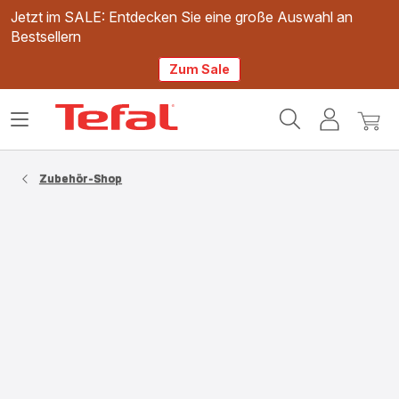
Jetzt im SALE: Entdecken Sie eine große Auswahl an
Bestsellern
Zum Sale
Tefal
Das
Mein
Mein
Homepage
Menü
Konto
Waren
öffnen
Zubehör-Shop