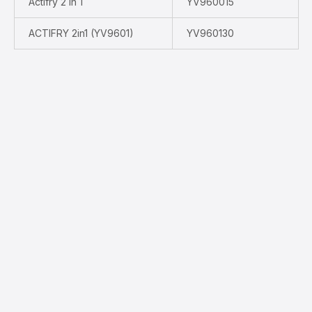
Actifry 2 in 1
YV960015
ACTIFRY 2in1 (YV9601)
YV960130