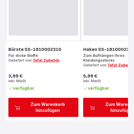
Bürste SS-1810002310
Haken SS-181000231
Für dicke Stoffe
Zum Aufhängen Ihres
Geliefert von
Tefal Zubehör
Kleidungsstücks
Geliefert von
Tefal Zubehö
3,99 €
5,99 €
Preis
Preis
inkl. MwSt
inkl. MwSt
verfügbar
verfügbar
Zum Warenkorb
Zum Warenk
hinzufügen
hinzufüge