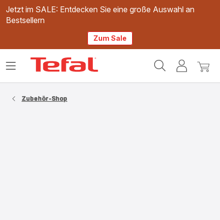
Jetzt im SALE: Entdecken Sie eine große Auswahl an
Bestsellern
Zum Sale
Tefal
Das
Mein
Mein
Homepage
Menü
Konto
Waren
öffnen
Zubehör-Shop