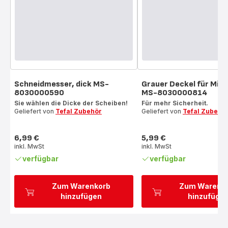
Schneidmesser, dick MS-
Grauer Deckel für Mix
8030000590
MS-8030000814
Sie wählen die Dicke der Scheiben!
Für mehr Sicherheit.
Geliefert von
Tefal Zubehör
Geliefert von
Tefal Zubehö
6,99 €
5,99 €
Preis
Preis
inkl. MwSt
inkl. MwSt
verfügbar
verfügbar
Zum Warenkorb
Zum Warenk
hinzufügen
hinzufüge