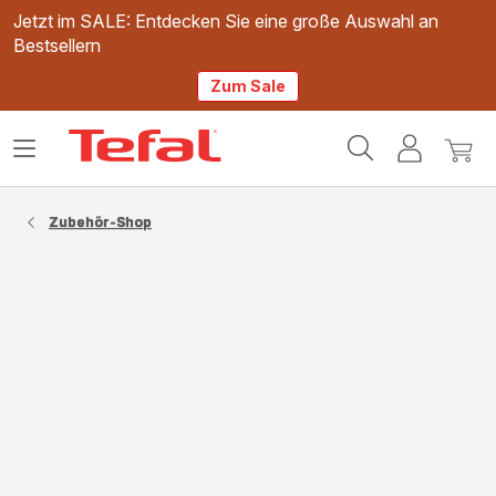
Jetzt im SALE: Entdecken Sie eine große Auswahl an
Bestsellern
Zum Sale
Tefal
Das
Mein
Mein
Homepage
Menü
Konto
Waren
öffnen
Zubehör-Shop