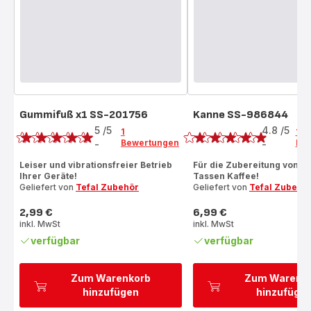
Gummifuß x1 SS-201756
Kanne SS-986844
Bewertung
Bewertung
5
/5
4.8
/5
1
11
Bewertungen
Be
-
-
Bewertung
ratings.4.8
mit
Leiser und vibrationsfreier Betrieb
Für die Zubereitung von bi
Ihrer Geräte!
Tassen Kaffee!
5
Geliefert von
Tefal Zubehör
Geliefert von
Tefal Zubehö
Sternen
(Durchschnitt)
2,99 €
6,99 €
Preis
Preis
inkl. MwSt
inkl. MwSt
verfügbar
verfügbar
Zum Warenkorb
Zum Warenk
hinzufügen
hinzufüge