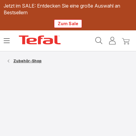
Jetzt im SALE: Entdecken Sie eine große Auswahl an
Bestsellern
Zum Sale
Tefal
Das
Mein
Mein
Homepage
Menü
Konto
Waren
öffnen
Zubehör-Shop