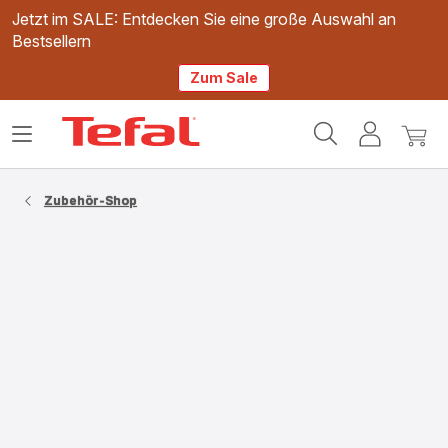
Jetzt im SALE: Entdecken Sie eine große Auswahl an
Bestsellern
Zum Sale
Tefal
Das
Mein
Mein
Homepage
Menü
Konto
Waren
öffnen
Zubehör-Shop