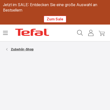
Jetzt im SALE: Entdecken Sie eine große Auswahl an
Bestsellern
Zum Sale
Tefal
Das
Mein
Mein
Homepage
Menü
Konto
Waren
öffnen
Zubehör-Shop