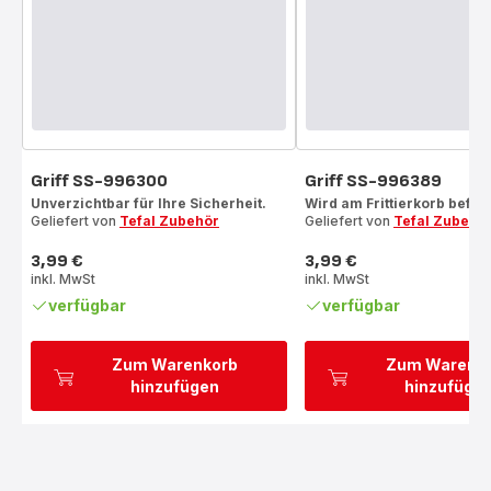
Griff SS-996300
Griff SS-996389
Unverzichtbar für Ihre Sicherheit.
Wird am Frittierkorb befest
Geliefert von
Tefal Zubehör
Geliefert von
Tefal Zubehö
3,99 €
3,99 €
Preis
Preis
inkl. MwSt
inkl. MwSt
verfügbar
verfügbar
Zum Warenkorb
Zum Warenk
hinzufügen
hinzufüge