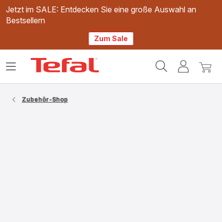
Jetzt im SALE: Entdecken Sie eine große Auswahl an
Bestsellern
Zum Sale
Tefal
Das
Mein
Mein
Homepage
Menü
Konto
Waren
öffnen
Zubehör-Shop