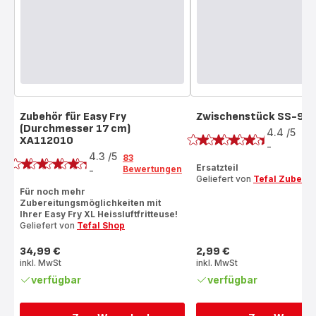
Zubehör für Easy Fry
Zwischenstück SS-99
Bewertung
(Durchmesser 17 cm)
4.4
/5
8
XA112010
Bewertung
Be
-
ratings.4.4
4.3
/5
83
Ersatzteil
Bewertungen
-
ratings.4.3
Geliefert von
Tefal Zubehö
Für noch mehr
Zubereitungsmöglichkeiten mit
Ihrer Easy Fry XL Heissluftfritteuse!
Geliefert von
Tefal Shop
34,99 €
2,99 €
Preis
Preis
inkl. MwSt
inkl. MwSt
verfügbar
verfügbar