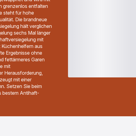
ch grenzenlos entfalten
e steht für hohe
alität. Die brandneue
egelung hält verglichen
gelung sechs Mal länger
haftversiegelung mit
st Küchenhelfern aus
fte Ergebnisse ohne
nd fettärmeres Garen
e mit
der Herausforderung,
zeugt mit einer
nn. Setzen Sie beim
 bestem Antihaft-