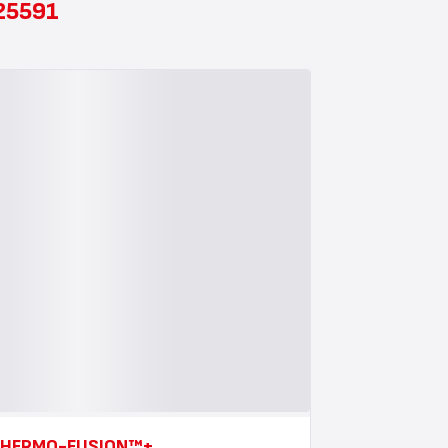
G25591
HERMO-FUSION™+