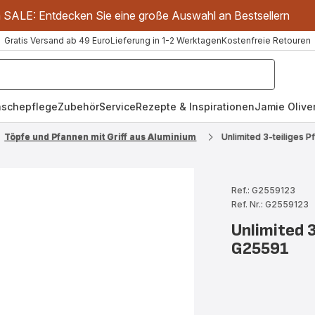
m SALE: Entdecken Sie eine große Auswahl an Bestsellern
Gratis Versand ab 49 Euro
Lieferung in 1-2 Werktagen
Kostenfreie Retouren
schepflege
Zubehör
Service
Rezepte & Inspirationen
Jamie Oliver
Töpfe und Pfannen mit Griff aus Aluminium
Unlimited 3-teiliges 
Ref.: G2559123
Ref. Nr.: G2559123
Unlimited 
G25591