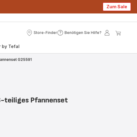
Zum Sale
Store-Finder
Benötigen Sie Hilfe?
Store-
Benötigen
Mein
Mein
Finder
Sie
Konto
Waren
 by Tefal
Hilfe?
Pfannenset G25591
3-teiliges Pfannenset