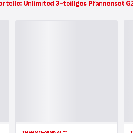
orteile: Unlimited 3-teiliges Pfannenset 
THERMO-SIGNAL™
T