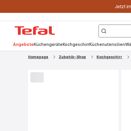
Jetzt i
["OptiGrill","Easy
Fry","Pfanne"]
Tefal
Homepage
Angebote
Küchengeräte
Kochgeschirr
Küchenutensilien
Wä
Homepage
Zubehör-Shop
Kochgeschirr