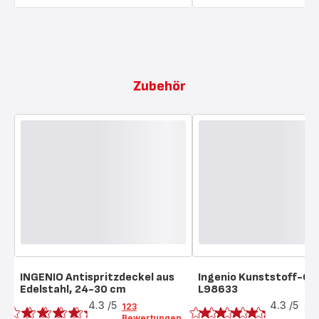
Zubehör
INGENIO Antispritzdeckel aus
Ingenio Kunststoff-Gri
Edelstahl, 24-30 cm
L98633
Bewertung
Bewertung
4.3
/5
4.3
/5
123
6
Bewertungen
Be