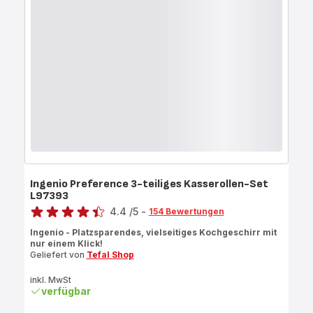
Ingenio Preference 3-teiliges Kasserollen-Set
L97393
Bewertung
4.4
/5
-
154 Bewertungen
ratings.4.4
Ingenio - Platzsparendes, vielseitiges Kochgeschirr mit
nur einem Klick!
Geliefert von
Tefal Shop
inkl. MwSt
verfügbar