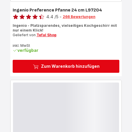
Ingenio Preference Pfanne 24 cm L97204
Bewertung
4.4
/5
-
266 Bewertungen
ratings.4.4
Ingenio - Platzsparendes, vielseitiges Kochgeschirr mit
nur einem Klick!
Geliefert von
Tefal Shop
inkl. MwSt
verfügbar
Zum Warenkorb hinzufügen