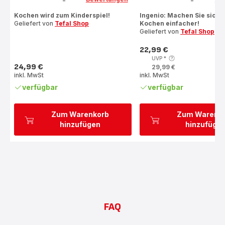
-
-
ratings.4.3
ratings.4.3
Kochen wird zum Kinderspiel!
Ingenio: Machen Sie sich 
Geliefert von
Tefal Shop
Kochen einfacher!
Geliefert von
Tefal Shop
22,99 €
Preis
UVP
*
24,99 €
29,99 €
Preis
inkl. MwSt
inkl. MwSt
verfügbar
verfügbar
Zum Warenkorb
Zum Warenk
hinzufügen
hinzufüge
FAQ