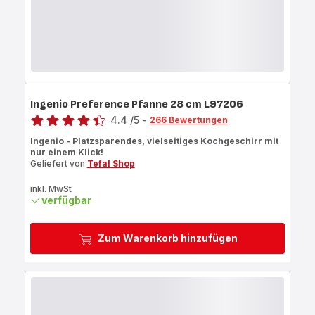
Ingenio Preference Pfanne 28 cm L97206
Bewertung
4.4
/5
-
266 Bewertungen
ratings.4.4
Ingenio - Platzsparendes, vielseitiges Kochgeschirr mit
nur einem Klick!
Geliefert von
Tefal Shop
inkl. MwSt
verfügbar
Zum Warenkorb hinzufügen