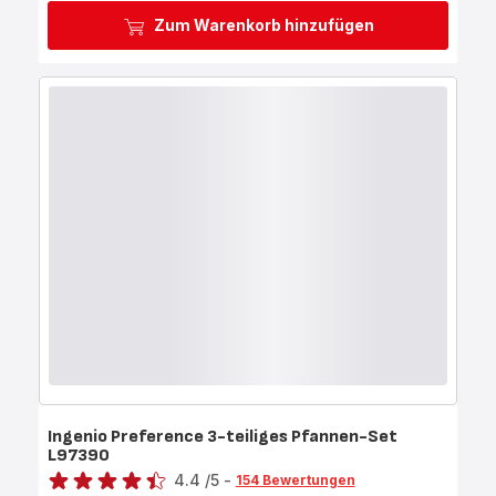
Zum Warenkorb hinzufügen
Ingenio Preference 3-teiliges Pfannen-Set
L97390
Bewertung
4.4
/5
-
154 Bewertungen