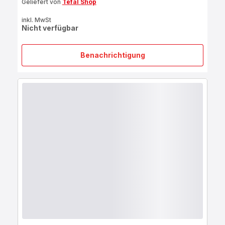
Geliefert von
Tefal Shop
inkl. MwSt
Nicht verfügbar
Benachrichtigung
Ingenio
Preference
Pfanne
24
cm
L97304