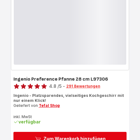
Ingenio Preference Pfanne 28 cm L97306
Bewertung
4.8
/5
-
291 Bewertungen
ratings.4.8
Ingenio - Platzsparendes, vielseitiges Kochgeschirr mit
nur einem Klick!
Geliefert von
Tefal Shop
inkl. MwSt
verfügbar
Zum Warenkorb hinzufügen