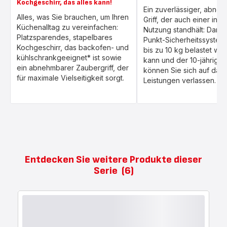
Kochgeschirr, das alles kann!
Ein zuverlässiger, abne
Alles, was Sie brauchen, um Ihren
Griff, der auch einer inte
Küchenalltag zu vereinfachen:
Nutzung standhält: Dank 
Platzsparendes, stapelbares
Punkt-Sicherheitssystems
Kochgeschirr, das backofen- und
bis zu 10 kg belastet we
kühlschrankgeeignet* ist sowie
kann und der 10-jährigen
ein abnehmbarer Zaubergriff, der
können Sie sich auf dau
für maximale Vielseitigkeit sorgt.
Leistungen verlassen.
Entdecken Sie weitere Produkte dieser
Serie
(6)