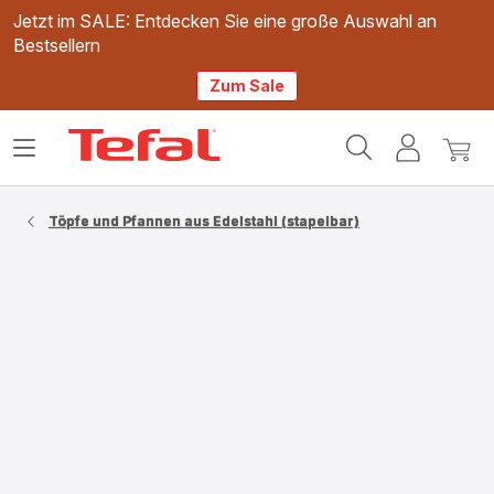
Jetzt im SALE: Entdecken Sie eine große Auswahl an
Bestsellern
Zum Sale
Tefal
Das
Mein
Mein
Homepage
Menü
Konto
Waren
öffnen
Töpfe und Pfannen aus Edelstahl (stapelbar)