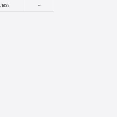
Nicht
51838
--
verfügbar