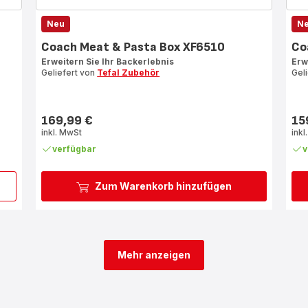
Neu
N
Coach Meat & Pasta Box XF6510
Co
Erweitern Sie Ihr Backerlebnis
Erw
Geliefert von
Tefal Zubehör
Gel
169,99 €
15
Preis
Prei
inkl. MwSt
inkl
verfügbar
v
Zum Warenkorb hinzufügen
Mehr anzeigen