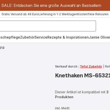
m SALE: Entdecken Sie eine große Auswahl an Bestsellern
Gratis Versand ab 49 Euro
Lieferung in 1-2 Werktagen
Kostenfreie Retouren
schepflege
Zubehör
Service
Rezepte & Inspirationen
Jamie Oliver
213
Verkauf durch :
Tefal Zubehör
|
Ref
Knethaken MS-6532
Dieser Artikel ist kompatibel mit
3
Produkten
inkl. MwSt