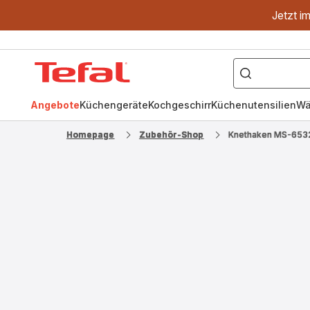
Jetzt i
["OptiGrill","Easy
Fry","Pfanne"]
Tefal
Homepage
Angebote
Küchengeräte
Kochgeschirr
Küchenutensilien
Wä
Homepage
Zubehör-Shop
Knethaken MS-653