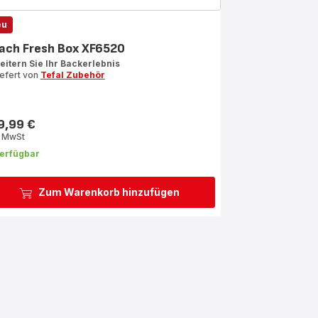
eu
ach Fresh Box XF6520
eitern Sie Ihr Backerlebnis
iefert von
Tefal Zubehör
9,99 €
s
. MwSt
erfügbar
Zum Warenkorb hinzufügen