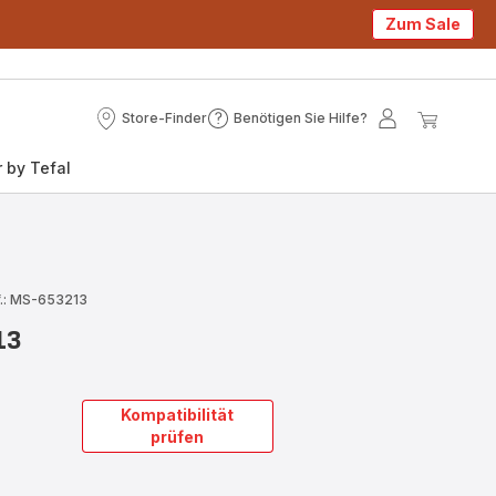
Zum Sale
Store-Finder
Benötigen Sie Hilfe?
Store-
Benötigen
Mein
Mein
Finder
Sie
Konto
Waren
 by Tefal
Hilfe?
.: MS-653213
13
Kompatibilität
prüfen