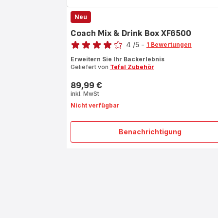
Neu
Coach Mix & Drink Box XF6500
Bewertung
4
/5
-
1 Bewertungen
Bewertung
Erweitern Sie Ihr Backerlebnis
mit
Geliefert von
Tefal Zubehör
4
Sternen
89,99 €
Preis
(Durchschnitt)
inkl. MwSt
Nicht verfügbar
Benachrichtigung
Coach
Mix
&
Drink
Box
XF6500