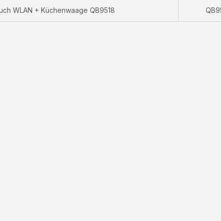
ouch WLAN + Küchenwaage QB9518
QB9