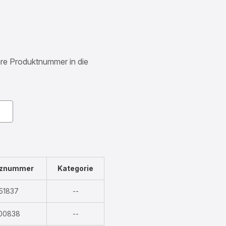
Ihre Produktnummer in die
nznummer
Kategorie
Nicht
51837
--
verfügbar
Nicht
00838
--
verfügbar