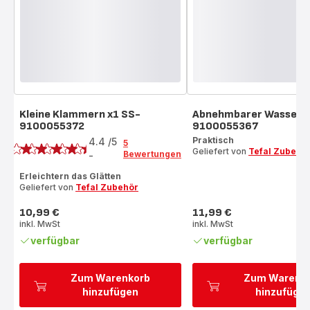
Kleine Klammern x1 SS-
Abnehmbarer Wassert
9100055372
9100055367
Bewertung
Praktisch
4.4
/5
5
Geliefert von
Tefal Zubehö
Bewertungen
-
ratings.4.4
Erleichtern das Glätten
Geliefert von
Tefal Zubehör
10,99 €
11,99 €
Preis
Preis
inkl. MwSt
inkl. MwSt
verfügbar
verfügbar
Zum Warenkorb
Zum Warenk
hinzufügen
hinzufüge