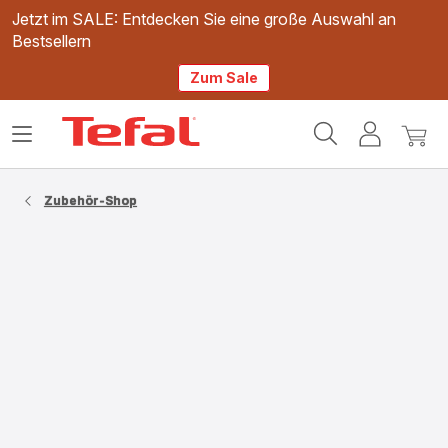
Jetzt im SALE: Entdecken Sie eine große Auswahl an
Bestsellern
Zum Sale
Tefal
Das
Mein
Mein
Homepage
Menü
Konto
Waren
öffnen
Zubehör-Shop