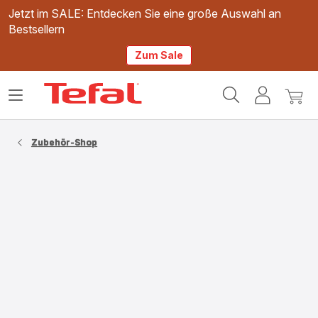
Jetzt im SALE: Entdecken Sie eine große Auswahl an
Bestsellern
Zum Sale
Tefal
Das
Mein
Mein
Homepage
Menü
Konto
Waren
öffnen
Zubehör-Shop