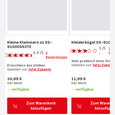
Kleine Klammern x1 SS-
Kleiderbügel SS-9100
Bewertung
9100055372
Bewertung
3
/5
2
4.4
/5
Bew
5
-
Bewertung
Bewertungen
-
ratings.4.4
mit
Sehr praktisch beim Glätt
Geliefert von
Tefal Zubehö
Erleichtern das Glätten
3
Geliefert von
Tefal Zubehör
Sternen
(Durchschnitt)
10,99 €
11,99 €
Preis
Preis
inkl. MwSt
inkl. MwSt
verfügbar
verfügbar
Zum Warenkorb
Zum Warenk
hinzufügen
hinzufüge